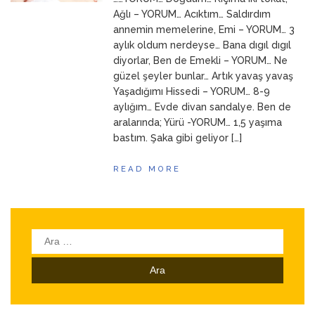
ANNEM
23 Mart 2026
Ağlı – YORUM… Acıktım… Saldırdım
annemin memelerine, Emi – YORUM… 3
aylık oldum nerdeyse… Bana dıgıl dıgıl
diyorlar, Ben de Emekli – YORUM… Ne
güzel şeyler bunlar… Artık yavaş yavaş
Yaşadığımı Hissedi – YORUM… 8-9
aylığım… Evde divan sandalye. Ben de
aralarında; Yürü -YORUM… 1,5 yaşıma
bastım. Şaka gibi geliyor […]
READ MORE
Arama: