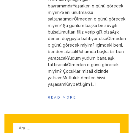
ANNEM
23 Mart 2026
bayramımdırYaşarken o günü görecek
miyim?Seni unutmaksa
saltanatımdırÖlmeden o günü görecek
miyim? Şu gönlüm başka bir sevgili
bulsaUmutları filiz verip gül olsaAşk
denen duyguyla bahtiyar olsaÖlmeden
o günü görecek miyim? İçimdeki beni,
benden alacakRuhumda başka bir ben
yaratacakYudum yudum bana aşk
tattıracakÖlmeden o günü görecek
miyim? Çocuklar misali dizinde
yatsamMutluluk denilen hissi
yaşasamKaybettiğim […]
READ MORE
Arama: