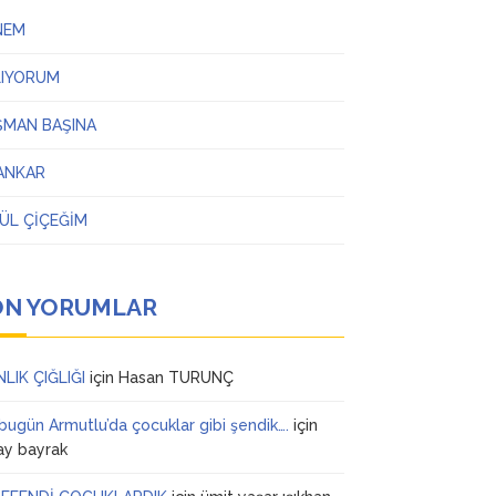
NEM
LIYORUM
ŞMAN BAŞINA
ANKAR
ÜL ÇİÇEĞİM
ON YORUMLAR
NLIK ÇIĞLIĞI
için
Hasan TURUNÇ
 bugün Armutlu’da çocuklar gibi şendik….
için
ay bayrak