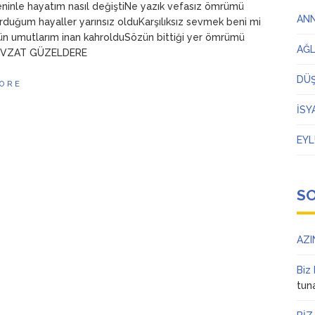
ninle hayatım nasıl değiştiNe yazık vefasız ömrümü
AN
urduğum hayaller yarınsız olduKarşılıksız sevmek beni mi
n umutlarım inan kahrolduSözün bittiği yer ömrümü
AĞ
NEVZAT GÜZELDERE
DÜ
ORE
İSY
EYL
S
AZI
Biz
tun