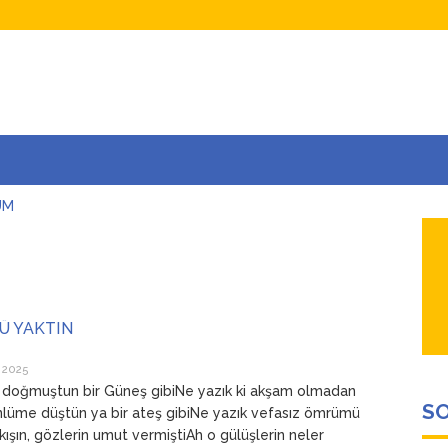
UM
AŞINA
AR
İÇEĞİM
ADAR ÇOK SEVİYORUM Kİ
 YAKTIN
 2025
doğmuştun bir Güneş gibiNe yazık ki akşam olmadan
SO
lüme düştün ya bir ateş gibiNe yazık vefasız ömrümü
kışın, gözlerin umut vermiştiAh o gülüşlerin neler