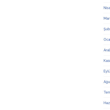
Nis
Mar
Şub
Oca
Ara
Kas
Eyl
Ağu
Te
Haz