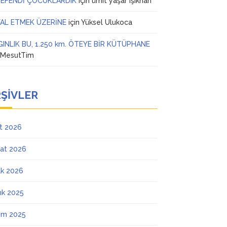
 EFENDİ ÇOCUKLARDIK
için
ümit yaşar ışıkhan
AL ETMEK ÜZERİNE
için
Yüksel Ulukoca
GINLIK BU, 1.250 km. ÖTEYE BİR KÜTÜPHANE
n
MesutTim
ŞIVLER
t 2026
at 2026
k 2026
lık 2025
ım 2025