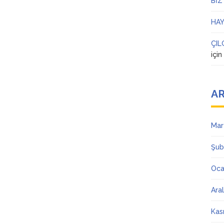
BİZ
HAY
ÇIL
içi
AR
Mar
Şub
Oca
Ara
Kas