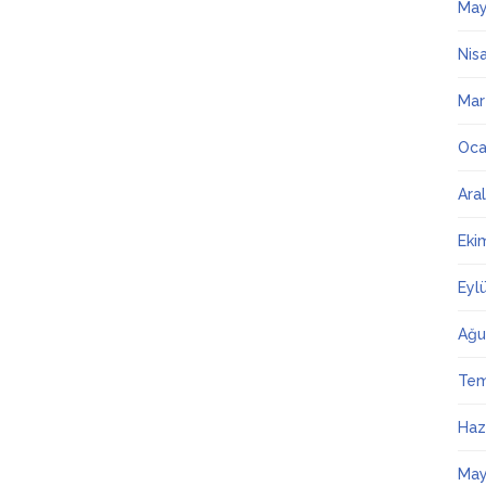
May
Nis
Mar
Oca
Ara
Eki
Eyl
Ağu
Te
Haz
May