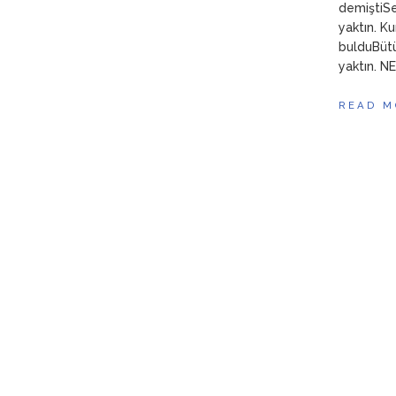
demiştiSe
yaktın. K
bulduBütü
yaktın. 
READ M