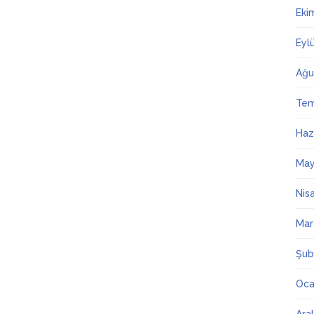
Eki
Eyl
Ağu
Te
Haz
May
Nis
Mar
Şub
Oca