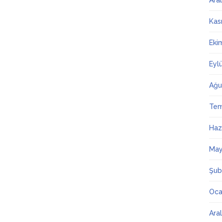
Ara
Kas
Eki
Eyl
Ağu
Te
Haz
May
Şub
Oca
Ara