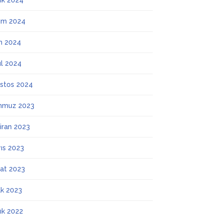
lık 2024
ım 2024
m 2024
ül 2024
stos 2024
mmuz 2023
iran 2023
ıs 2023
at 2023
k 2023
lık 2022