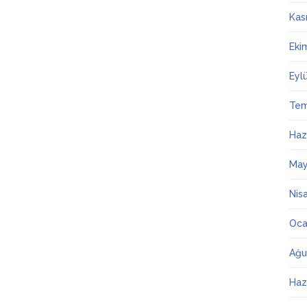
Kas
Eki
Eyl
Te
Haz
May
Nis
Oca
Ağu
Haz