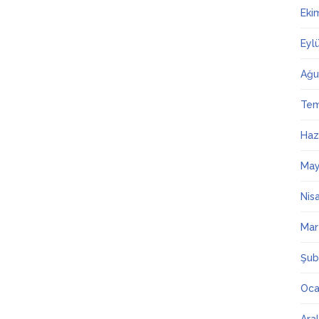
Eki
Eyl
Ağu
Te
Haz
May
Nis
Mar
Şub
Oca