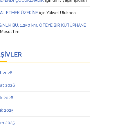
 EFENDİ ÇOCUKLARDIK
için
ümit yaşar ışıkhan
AL ETMEK ÜZERİNE
için
Yüksel Ulukoca
GINLIK BU, 1.250 km. ÖTEYE BİR KÜTÜPHANE
n
MesutTim
ŞIVLER
t 2026
at 2026
k 2026
lık 2025
ım 2025