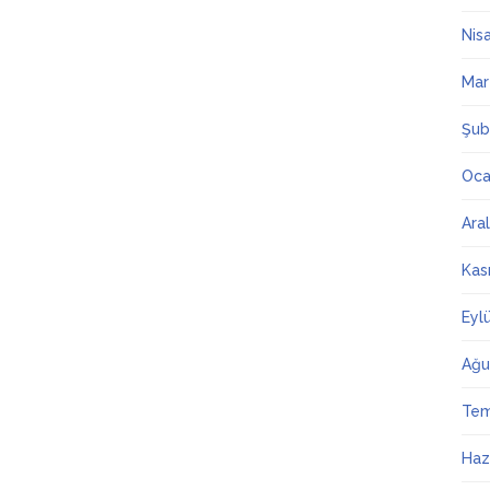
Nis
Mar
Şub
Oca
Ara
Kas
Eyl
Ağu
Te
Haz