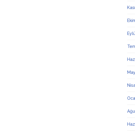
Kas
Eki
Eyl
Te
Haz
May
Nis
Oca
Ağu
Haz