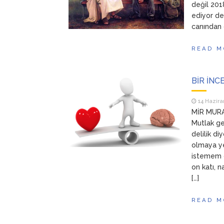
değil 201
ediyor des
canından 
READ M
BİR İNCE
14 Hazira
MİR MURAT
Mutlak ge
delilik di
olmaya ye
istemem d
on katı, 
[…]
READ M