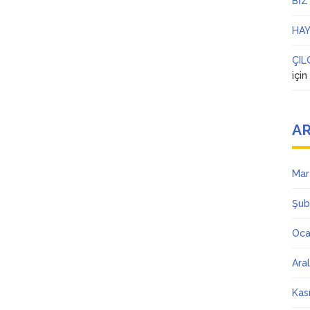
BİZ
HAY
ÇIL
içi
AR
Mar
Şub
Oca
Ara
Kas