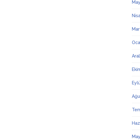
May
Nis
Mar
Oca
Ara
Eki
Eyl
Ağu
Te
Haz
May