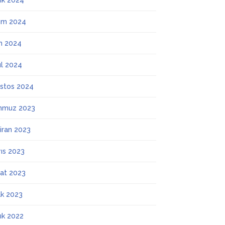
lık 2024
ım 2024
m 2024
ül 2024
stos 2024
mmuz 2023
iran 2023
ıs 2023
at 2023
k 2023
lık 2022