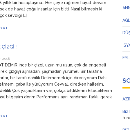
8 yıllık bir hesaplaşma… Her şeye rağmen hayat devam
AN
ek de hayat çoğu insanlar için bitti. Nasıl bitmesin ki
çok sevdiği […]
AĞ
ORE
DÜ
İSY
 ÇİZGİ !
EYL
n 2018
 DEMİR İnce bir çizgi, uzun mu uzun, çok da engebeli
rek, çizgiyi aşmadan, şaşmadan yürümeli Bir tarafına
yorlar, bir tarafı dahilik Delirmemek için direniyorum Dahi
S
tmem, çaba ile yürüyorum Cevval, diretken hallerim,
elilik Çok yaşadıklarım var, çokça bildiklerim Bileceklerim
nasıl bilgeyim derim Performans ayrı, randıman farklı, gerek
AZI
Biz
ORE
tun