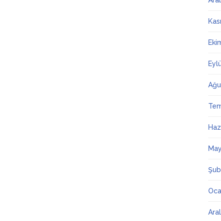
Ara
Kas
Eki
Eyl
Ağu
Te
Haz
May
Şub
Oca
Ara