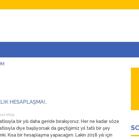
UM
AŞINA
AR
İÇEĞİM
ADAR ÇOK SEVİYORUM Kİ
LLIK HESAPLAŞMA!..
uz 2019
tatlısıyla bir yılı daha geride bırakıyoruz. Her ne kadar söze
SO
tatlısıyla diye başlıyorsak da geçtiğimiz yıl tatlı bir şey
nki. Kısa bir hesaplaşma yapacağım. Lakin 2018 yılı için