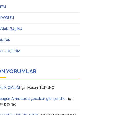
NEM
LIYORUM
ŞMAN BAŞINA
ANKAR
ÜL ÇİÇEĞİM
ON YORUMLAR
NLIK ÇIĞLIĞI
için
Hasan TURUNÇ
 bugün Armutlu’da çocuklar gibi şendik….
için
ay bayrak