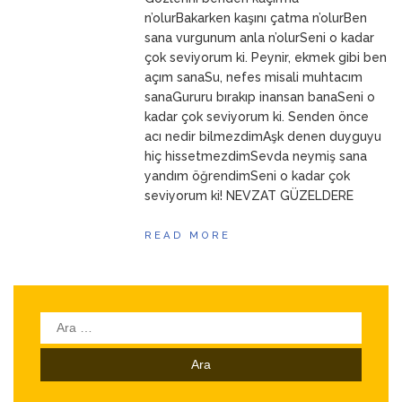
ANNEM
23 Mart 2026
n’olurBakarken kaşını çatma n’olurBen
sana vurgunum anla n’olurSeni o kadar
çok seviyorum ki. Peynir, ekmek gibi ben
açım sanaSu, nefes misali muhtacım
sanaGururu bırakıp inansan banaSeni o
kadar çok seviyorum ki. Senden önce
acı nedir bilmezdimAşk denen duyguyu
hiç hissetmezdimSevda neymiş sana
yandım öğrendimSeni o kadar çok
seviyorum ki! NEVZAT GÜZELDERE
READ MORE
Arama: