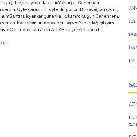
Dünya’yı başıma yıkıp da gittinYokluğun Cehennem,
AN
 sensin. Öyle çaresizim öyle durgunumBir savaştan çıkmış
gunumBahtına isyankar günahkar kulumYokluğun Cehennem,
AĞ
 sensin. Kahretsin unutmak beni aşıyorYanardağ gibiyim
miyorCanımdan can aldın ALLAH biliyorYokluğun […]
DÜ
ORE
İSY
EYL
S
AZI
Biz
tun