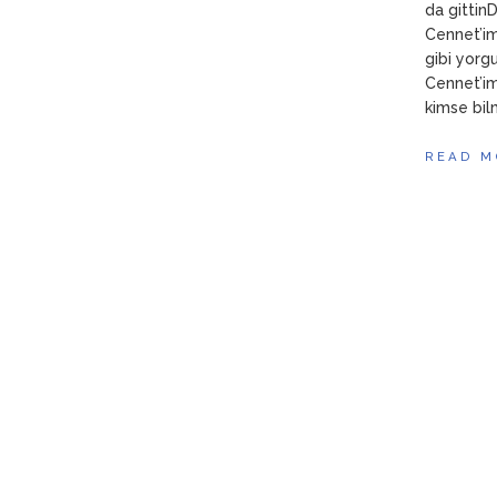
da gittin
Cennet’im
gibi yor
Cennet’im
kimse bil
READ M