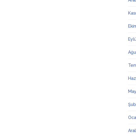
Ara
Kas
Eki
Eyl
Ağu
Te
Haz
May
Şub
Oca
Ara