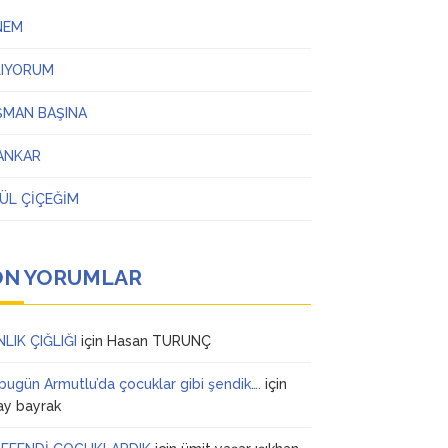
NEM
LIYORUM
ŞMAN BAŞINA
ANKAR
ÜL ÇİÇEĞİM
ON YORUMLAR
NLIK ÇIĞLIĞI
için
Hasan TURUNÇ
 bugün Armutlu’da çocuklar gibi şendik….
için
ay bayrak