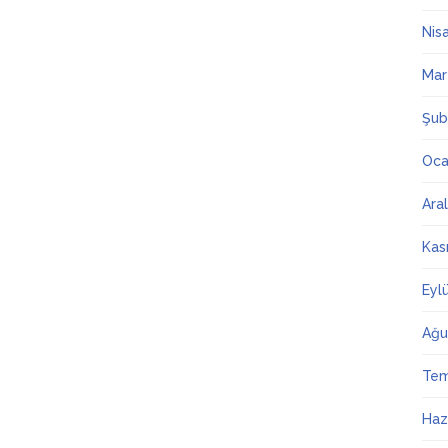
Nis
Mar
Şub
Oca
Ara
Kas
Eyl
Ağu
Te
Haz