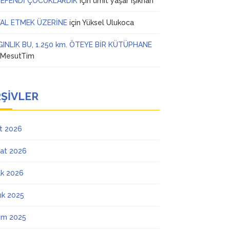
 EFENDİ ÇOCUKLARDIK
için
ümit yaşar ışıkhan
AL ETMEK ÜZERİNE
için
Yüksel Ulukoca
GINLIK BU, 1.250 km. ÖTEYE BİR KÜTÜPHANE
n
MesutTim
ŞIVLER
t 2026
at 2026
k 2026
lık 2025
ım 2025