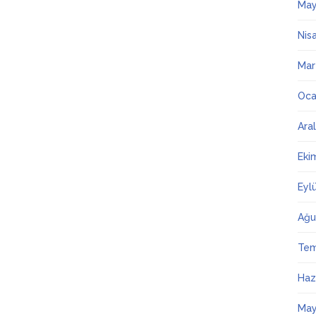
May
Nis
Mar
Oca
Ara
Eki
Eyl
Ağu
Te
Haz
May