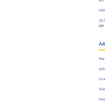
BİZ
HAY
ÇIL
içi
AR
Mar
Şub
Oca
Ara
Kas