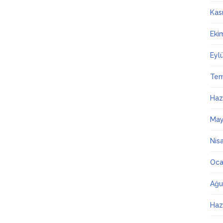
Kas
Eki
Eyl
Te
Haz
May
Nis
Oca
Ağu
Haz