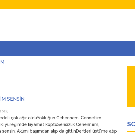
UM
AŞINA
AR
İÇEĞİM
ADAR ÇOK SEVİYORUM Kİ
İM SENSİN
 2025
edeli çok ağır olduYokluğun Cehennem, Cennet’im
SO
nki yüreğimde kıyamet koptuSensizlik Cehennem,
 sensin. Aklımı başımdan alıp da gittinDertleri üstüme atıp