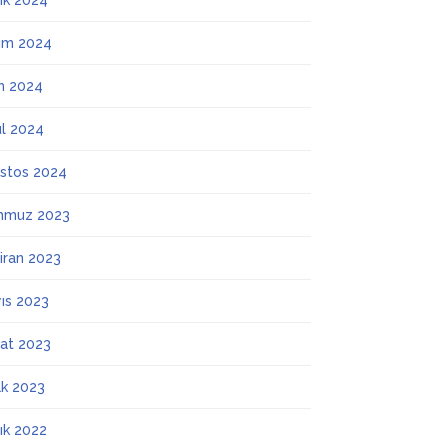
lık 2024
ım 2024
m 2024
ül 2024
stos 2024
mmuz 2023
iran 2023
ıs 2023
at 2023
k 2023
lık 2022