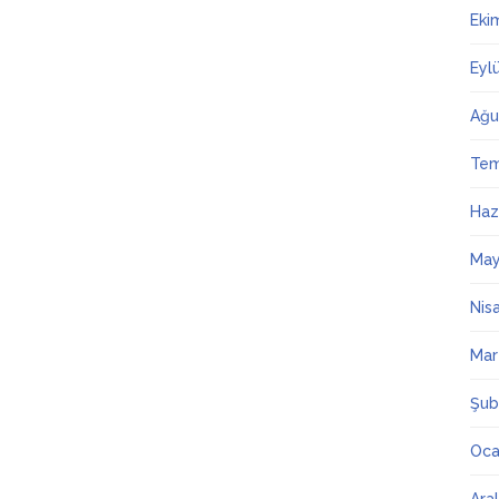
Eki
Eyl
Ağu
Te
Haz
May
Nis
Mar
Şub
Oca