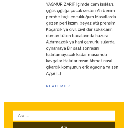
YAĞMUR ZARİF İçimde cam kırıkları,
ANNEM
23 Mart 2026
çığlık çığlığa çocuk sesleri Ah benim
pembe taçlı çocukluğum Masallarda
gezen peri kızım, beyaz atlı prensim
Koşardık ya cıvıl cıvıl dar sokakların
duman tüten bacalarında huzura
Aldırmazdık ya hani çamurlu sularda
oynamaya Bir saat sonrasını
hatırlamayacak kadar masumdu
kavgalar Hatırlar mısın Ahmet nasıl
çıkardık komşunun erik ağacına Ya sen
Ayşe […]
READ MORE
Arama: