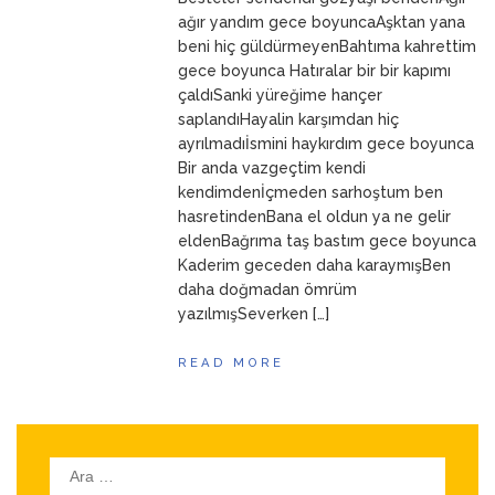
ANNEM
23 Mart 2026
ağır yandım gece boyuncaAşktan yana
beni hiç güldürmeyenBahtıma kahrettim
gece boyunca Hatıralar bir bir kapımı
çaldıSanki yüreğime hançer
saplandıHayalin karşımdan hiç
ayrılmadıİsmini haykırdım gece boyunca
Bir anda vazgeçtim kendi
kendimdenİçmeden sarhoştum ben
hasretindenBana el oldun ya ne gelir
eldenBağrıma taş bastım gece boyunca
Kaderim geceden daha karaymışBen
daha doğmadan ömrüm
yazılmışSeverken […]
READ MORE
Arama: