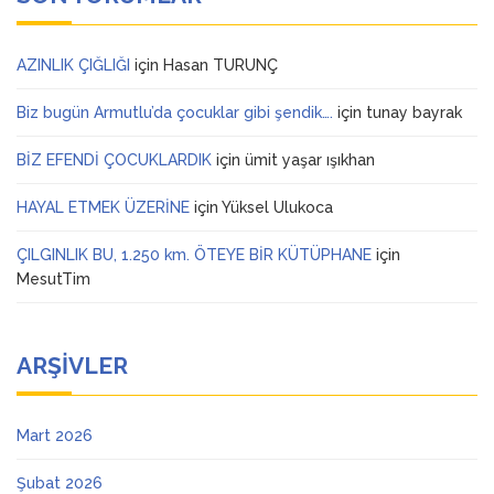
AZINLIK ÇIĞLIĞI
için
Hasan TURUNÇ
Biz bugün Armutlu’da çocuklar gibi şendik….
için
tunay bayrak
BİZ EFENDİ ÇOCUKLARDIK
için
ümit yaşar ışıkhan
HAYAL ETMEK ÜZERİNE
için
Yüksel Ulukoca
ÇILGINLIK BU, 1.250 km. ÖTEYE BİR KÜTÜPHANE
için
MesutTim
ARŞIVLER
Mart 2026
Şubat 2026