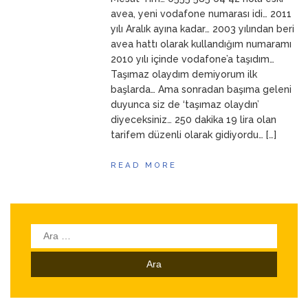
ANNEM
23 Mart 2026
avea, yeni vodafone numarası idi… 2011
yılı Aralık ayına kadar… 2003 yılından beri
avea hattı olarak kullandığım numaramı
2010 yılı içinde vodafone’a taşıdım…
Taşımaz olaydım demiyorum ilk
başlarda… Ama sonradan başıma geleni
duyunca siz de ‘taşımaz olaydın’
diyeceksiniz… 250 dakika 19 lira olan
tarifem düzenli olarak gidiyordu… […]
READ MORE
Arama: