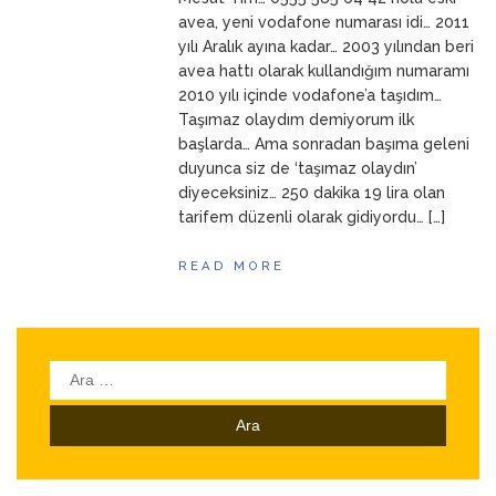
ANNEM
23 Mart 2026
avea, yeni vodafone numarası idi… 2011
yılı Aralık ayına kadar… 2003 yılından beri
avea hattı olarak kullandığım numaramı
2010 yılı içinde vodafone’a taşıdım…
Taşımaz olaydım demiyorum ilk
başlarda… Ama sonradan başıma geleni
duyunca siz de ‘taşımaz olaydın’
diyeceksiniz… 250 dakika 19 lira olan
tarifem düzenli olarak gidiyordu… […]
READ MORE
Arama: