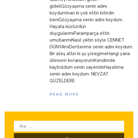
ANNEM
23 Mart 2026
gideliGözyaşıma senin adını
koydumİnan ki yok ettin bitirdin
beniGözyaşıma senin adını koydum.
Hayata küstürdün
duygularımıParamparça ettin
umutlarımıNasıl yıktın söyle CENNET
DÜNYA’mıDertlerime senin adını koydum.
Bir ateş attın ki şu yüreğimeHangi yana
dönsem kıvranıyorumKendimde
kayboldum senin sayendeHayatıma
senin adını koydum. NEVZAT
GÜZELDERE
READ MORE
Arama: