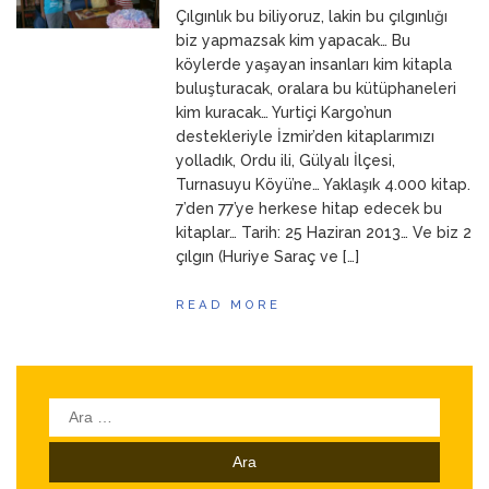
Çılgınlık bu biliyoruz, lakin bu çılgınlığı
ANNEM
23 Mart 2026
biz yapmazsak kim yapacak… Bu
köylerde yaşayan insanları kim kitapla
buluşturacak, oralara bu kütüphaneleri
kim kuracak… Yurtiçi Kargo’nun
destekleriyle İzmir’den kitaplarımızı
yolladık, Ordu ili, Gülyalı İlçesi,
Turnasuyu Köyü’ne… Yaklaşık 4.000 kitap.
7’den 77’ye herkese hitap edecek bu
kitaplar… Tarih: 25 Haziran 2013… Ve biz 2
çılgın (Huriye Saraç ve […]
READ MORE
Arama: