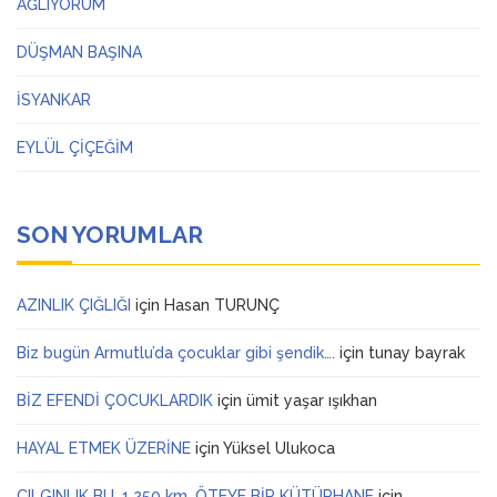
AĞLIYORUM
DÜŞMAN BAŞINA
İSYANKAR
EYLÜL ÇİÇEĞİM
SON YORUMLAR
AZINLIK ÇIĞLIĞI
için
Hasan TURUNÇ
Biz bugün Armutlu’da çocuklar gibi şendik….
için
tunay bayrak
BİZ EFENDİ ÇOCUKLARDIK
için
ümit yaşar ışıkhan
HAYAL ETMEK ÜZERİNE
için
Yüksel Ulukoca
ÇILGINLIK BU, 1.250 km. ÖTEYE BİR KÜTÜPHANE
için