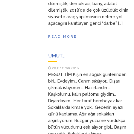
dilemiştik; demokrasi, barış, adalet
dilemiştik. 2018’de de çok üzüldük; dinin
siyasete araç yapılmasının nelere yol
açacağını kanıtlayan gerici “darbe” […]
READ MORE
UMUT…
20 Haziran 2018
MESUT TİM Kışın en soğuk günlerinden
biri… Evdeyim… Canım sıkılıyor… Dışarı
çıkmak istiyorum… Hazırlandım…
Kaşkolumu, kalın paltomu giydim…
Dışardayım… Her taraf bembeyaz kar…
Sokaklarda kimse yok… Gecenin ayazı
günü kaplamış. Ağır ağır sokakları
arşınlıyorum. Rüzgar yüzüme vurdukça
bütün vücudumu esir alıyor gibi… Başım
öne eğik. Sokaklarda kimse