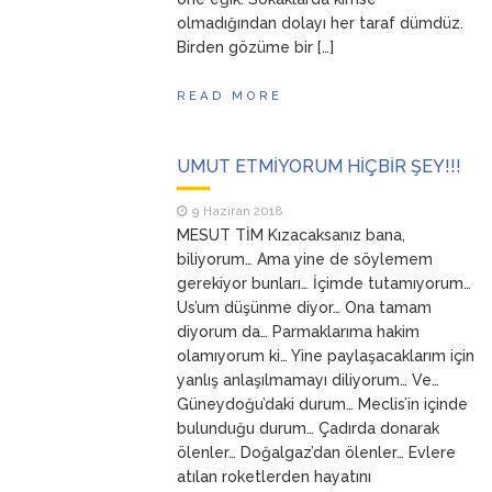
olmadığından dolayı her taraf dümdüz.
Birden gözüme bir […]
READ MORE
UMUT ETMİYORUM HİÇBİR ŞEY!!!
9 Haziran 2018
MESUT TİM Kızacaksanız bana,
biliyorum… Ama yine de söylemem
gerekiyor bunları… İçimde tutamıyorum…
Us’um düşünme diyor… Ona tamam
diyorum da… Parmaklarıma hakim
olamıyorum ki… Yine paylaşacaklarım için
yanlış anlaşılmamayı diliyorum… Ve…
Güneydoğu’daki durum… Meclis’in içinde
bulunduğu durum… Çadırda donarak
ölenler… Doğalgaz’dan ölenler… Evlere
atılan roketlerden hayatını