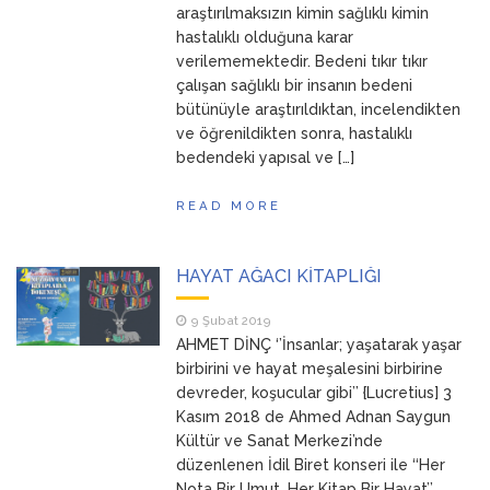
araştırılmaksızın kimin sağlıklı kimin
hastalıklı olduğuna karar
verilememektedir. Bedeni tıkır tıkır
çalışan sağlıklı bir insanın bedeni
bütünüyle araştırıldıktan, incelendikten
ve öğrenildikten sonra, hastalıklı
bedendeki yapısal ve […]
READ MORE
HAYAT AĞACI KİTAPLIĞI
9 Şubat 2019
AHMET DİNÇ ‘’İnsanlar; yaşatarak yaşar
birbirini ve hayat meşalesini birbirine
devreder, koşucular gibi’’ {Lucretius] 3
Kasım 2018 de Ahmed Adnan Saygun
Kültür ve Sanat Merkezi’nde
düzenlenen İdil Biret konseri ile ‘‘Her
Nota Bir Umut, Her Kitap Bir Hayat’’