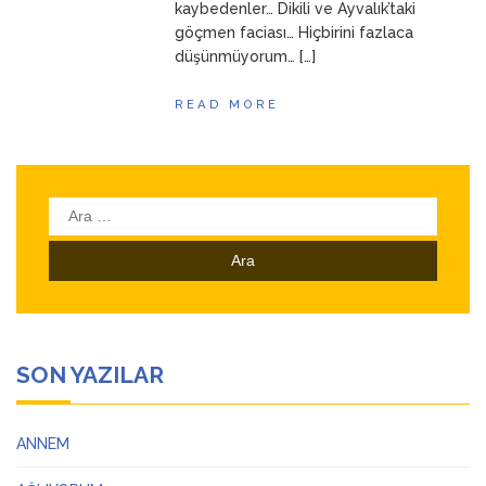
kaybedenler… Dikili ve Ayvalık’taki
göçmen faciası… Hiçbirini fazlaca
düşünmüyorum… […]
READ MORE
Arama:
SON YAZILAR
ANNEM