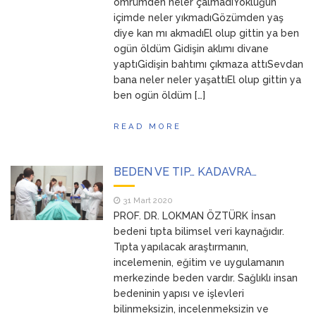
ömrümden neler çalmadıYokluğun
içimde neler yıkmadıGözümden yaş
diye kan mı akmadıEl olup gittin ya ben
ogün öldüm Gidişin aklımı divane
yaptıGidişin bahtımı çıkmaza attıSevdan
bana neler neler yaşattıEl olup gittin ya
ben ogün öldüm […]
READ MORE
BEDEN VE TIP… KADAVRA…
31 Mart 2020
PROF. DR. LOKMAN ÖZTÜRK İnsan
bedeni tıpta bilimsel veri kaynağıdır.
Tıpta yapılacak araştırmanın,
incelemenin, eğitim ve uygulamanın
merkezinde beden vardır. Sağlıklı insan
bedeninin yapısı ve işlevleri
bilinmeksizin, incelenmeksizin ve