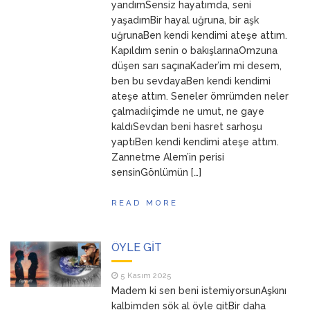
yandımSensiz hayatımda, seni
yaşadımBir hayal uğruna, bir aşk
uğrunaBen kendi kendimi ateşe attım.
Kapıldım senin o bakışlarınaOmzuna
düşen sarı saçınaKader’im mi desem,
ben bu sevdayaBen kendi kendimi
ateşe attım. Seneler ömrümden neler
çalmadıİçimde ne umut, ne gaye
kaldıSevdan beni hasret sarhoşu
yaptıBen kendi kendimi ateşe attım.
Zannetme Alem’in perisi
sensinGönlümün […]
READ MORE
ÖYLE GİT
5 Kasım 2025
Madem ki sen beni istemiyorsunAşkını
kalbimden sök al öyle gitBir daha