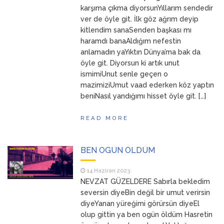
karşıma çıkma diyorsunYıllarım sendedir
ver de öyle git. İlk göz ağrım deyip
kitlendim sanaSenden başkası mı
haramdı banaAldığım nefestin
anlamadın yaYıktın Dünya’ma bak da
öyle git. Diyorsun ki artık unut
ismimiUnut senle geçen o
mazimiziUmut vaad ederken köz yaptın
beniNasıl yandığımı hisset öyle git. […]
READ MORE
BEN OGÜN ÖLDÜM
14 Haziran 2023
NEVZAT GÜZELDERE Sabırla bekledim
seversin diyeBin değil bir umut verirsin
diyeYanan yüreğimi görürsün diyeEl
olup gittin ya ben ogün öldüm Hasretin