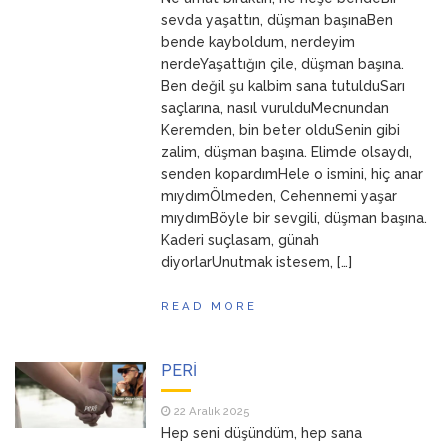
ANNEM
23 Mart 2026
sevda yaşattın, düşman başınaBen
bende kayboldum, nerdeyim
nerdeYaşattığın çile, düşman başına.
Ben değil şu kalbim sana tutulduSarı
saçlarına, nasıl vurulduMecnundan
Keremden, bin beter olduSenin gibi
zalim, düşman başına. Elimde olsaydı,
senden kopardımHele o ismini, hiç anar
mıydımÖlmeden, Cehennemi yaşar
mıydımBöyle bir sevgili, düşman başına.
Kaderi suçlasam, günah
diyorlarUnutmak istesem, […]
READ MORE
PERİ
22 Aralık 2025
Hep seni düşündüm, hep sana