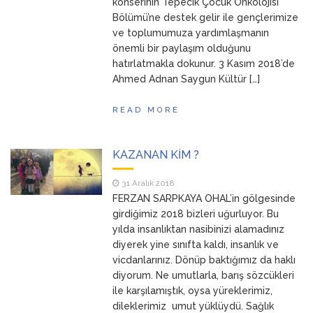
konserinin Tepecik Çocuk Onkolojisi
Bölümü’ne destek gelir ile gençlerimize
ve toplumumuza yardımlaşmanın
önemli bir paylaşım olduğunu
hatırlatmakla dokunur. 3 Kasım 2018’de
Ahmed Adnan Saygun Kültür […]
READ MORE
KAZANAN KİM ?
31 Aralık 2018
FERZAN SARPKAYA OHAL’in gölgesinde
girdiğimiz 2018 bizleri uğurluyor. Bu
yılda insanlıktan nasibinizi alamadınız
diyerek yine sınıfta kaldı, insanlık ve
vicdanlarınız. Dönüp baktığımız da haklı
diyorum. Ne umutlarla, barış sözcükleri
ile karşılamıştık, oysa yüreklerimiz,
dileklerimiz umut yüklüydü. Sağlık