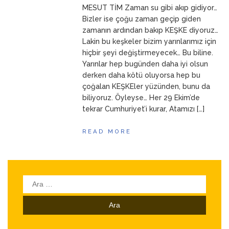
MESUT TİM Zaman su gibi akıp gidiyor…
ANNEM
23 Mart 2026
Bizler ise çoğu zaman geçip giden
zamanın ardından bakıp KEŞKE diyoruz…
Lakin bu keşkeler bizim yarınlarımız için
hiçbir şeyi değiştirmeyecek… Bu biline.
Yarınlar hep bugünden daha iyi olsun
derken daha kötü oluyorsa hep bu
çoğalan KEŞKEler yüzünden, bunu da
biliyoruz. Öyleyse… Her 29 Ekim’de
tekrar Cumhuriyet’i kurar, Atamızı […]
READ MORE
Arama: