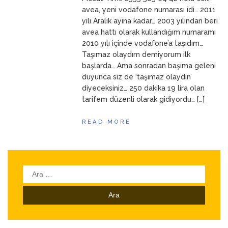
ANNEM
23 Mart 2026
avea, yeni vodafone numarası idi… 2011
yılı Aralık ayına kadar… 2003 yılından beri
avea hattı olarak kullandığım numaramı
2010 yılı içinde vodafone’a taşıdım…
Taşımaz olaydım demiyorum ilk
başlarda… Ama sonradan başıma geleni
duyunca siz de ‘taşımaz olaydın’
diyeceksiniz… 250 dakika 19 lira olan
tarifem düzenli olarak gidiyordu… […]
READ MORE
Arama: