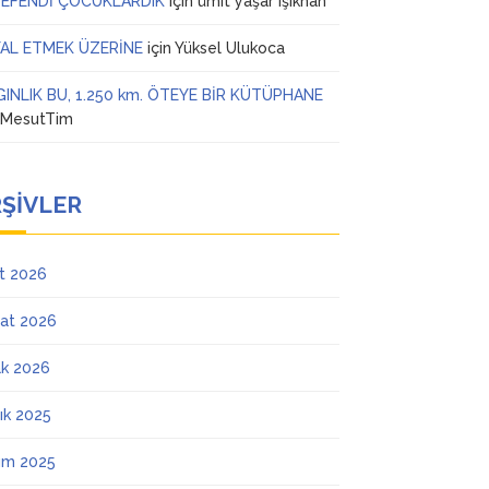
 EFENDİ ÇOCUKLARDIK
için
ümit yaşar ışıkhan
AL ETMEK ÜZERİNE
için
Yüksel Ulukoca
GINLIK BU, 1.250 km. ÖTEYE BİR KÜTÜPHANE
n
MesutTim
ŞIVLER
t 2026
at 2026
k 2026
lık 2025
ım 2025