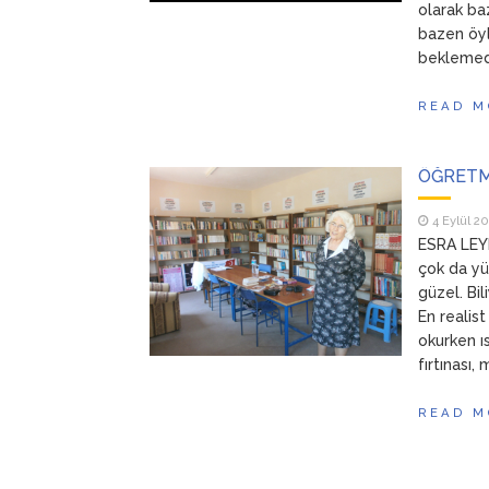
olarak baz
bazen öyl
beklemediğ
READ M
ÖĞRETM
4 Eylül 2
ESRA LEYL
çok da yü
güzel. Bi
En realist
okurken ı
fırtınası,
READ M