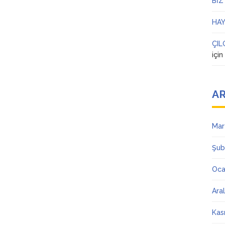
BİZ
HAY
ÇIL
içi
AR
Mar
Şub
Oca
Ara
Kas