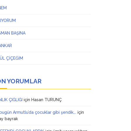
NEM
LIYORUM
ŞMAN BAŞINA
ANKAR
ÜL ÇİÇEĞİM
ON YORUMLAR
NLIK ÇIĞLIĞI
için
Hasan TURUNÇ
 bugün Armutlu’da çocuklar gibi şendik….
için
ay bayrak