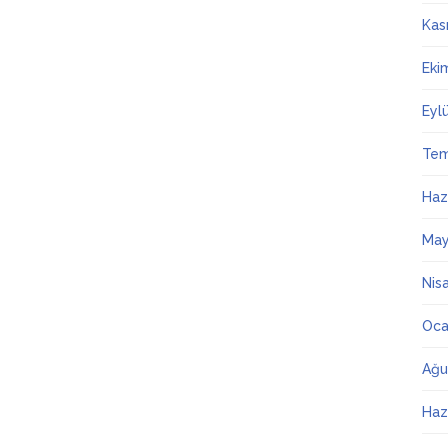
Kas
Eki
Eyl
Te
Haz
May
Nis
Oca
Ağu
Haz