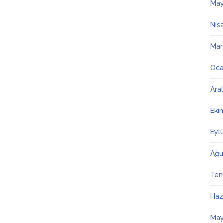
May
Nis
Mar
Oca
Ara
Eki
Eyl
Ağu
Te
Haz
May