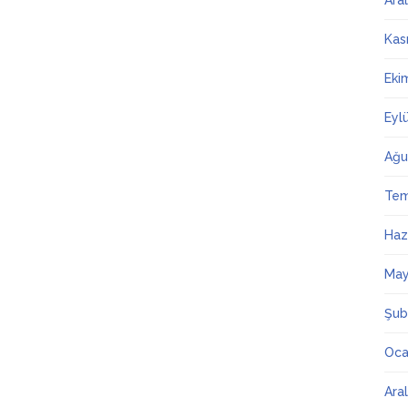
Ara
Kas
Eki
Eyl
Ağu
Te
Haz
May
Şub
Oca
Ara