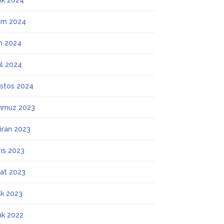
lık 2024
ım 2024
m 2024
ül 2024
stos 2024
mmuz 2023
iran 2023
ıs 2023
at 2023
k 2023
lık 2022