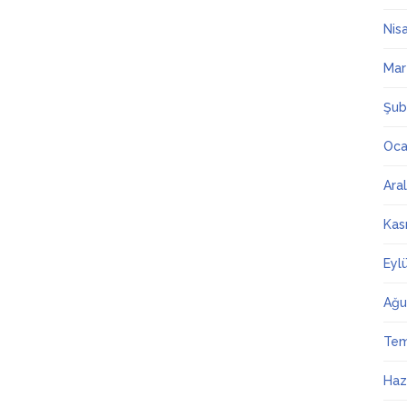
Nis
Mar
Şub
Oca
Ara
Kas
Eyl
Ağu
Te
Haz