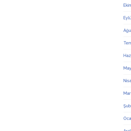
Eki
Eyl
Ağu
Te
Haz
May
Nis
Mar
Şub
Oca