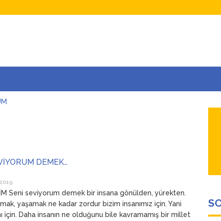
UM
AŞINA
AR
İÇEĞİM
ADAR ÇOK SEVİYORUM Kİ
EVİYORUM DEMEK…
 2019
M Seni seviyorum demek bir insana gönülden, yürekten.
SO
mak, yaşamak ne kadar zordur bizim insanımız için. Yani
nı için. Daha insanın ne olduğunu bile kavramamış bir millet