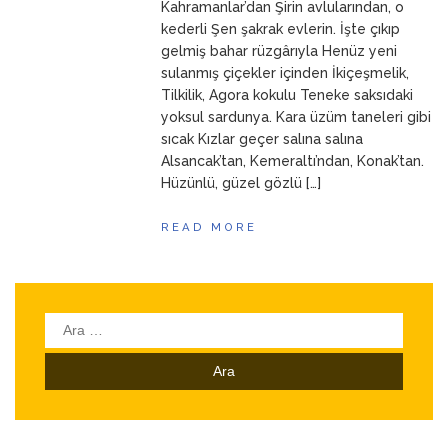
Kahramanlar’dan Şirin avlularından, o
kederli Şen şakrak evlerin. İşte çıkıp
gelmiş bahar rüzgârıyla Henüz yeni
sulanmış çiçekler içinden İkiçeşmelik,
Tilkilik, Agora kokulu Teneke saksıdaki
yoksul sardunya. Kara üzüm taneleri gibi
sıcak Kızlar geçer salına salına
Alsancak’tan, Kemeraltı’ndan, Konak’tan.
Hüzünlü, güzel gözlü […]
READ MORE
Arama: