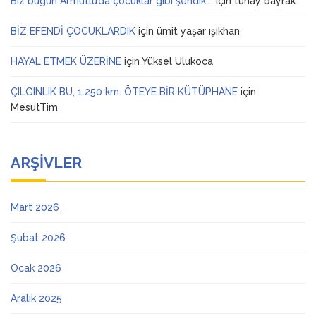
Biz bugün Armutlu’da çocuklar gibi şendik….
için
tunay bayrak
BİZ EFENDİ ÇOCUKLARDIK
için
ümit yaşar ışıkhan
HAYAL ETMEK ÜZERİNE
için
Yüksel Ulukoca
ÇILGINLIK BU, 1.250 km. ÖTEYE BİR KÜTÜPHANE
için
MesutTim
ARŞIVLER
Mart 2026
Şubat 2026
Ocak 2026
Aralık 2025