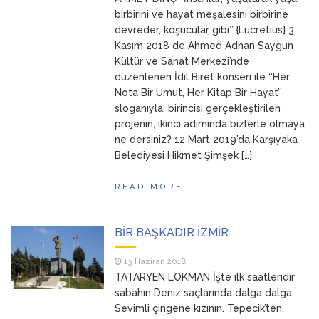
ANNEM
23 Mart 2026
birbirini ve hayat meşalesini birbirine
devreder, koşucular gibi’’ {Lucretius] 3
Kasım 2018 de Ahmed Adnan Saygun
Kültür ve Sanat Merkezi’nde
düzenlenen İdil Biret konseri ile ‘‘Her
Nota Bir Umut, Her Kitap Bir Hayat’’
sloganıyla, birincisi gerçekleştirilen
projenin, ikinci adımında bizlerle olmaya
ne dersiniz? 12 Mart 2019’da Karşıyaka
Belediyesi Hikmet Şimşek […]
READ MORE
BİR BAŞKADIR İZMİR
13 Haziran 2018
TATARYEN LOKMAN İşte ilk saatleridir
sabahın Deniz saçlarında dalga dalga
Sevimli çingene kızının. Tepecik’ten,