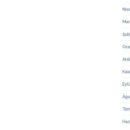
Nis
Mar
Şub
Oca
Ara
Kas
Eyl
Ağu
Te
Haz