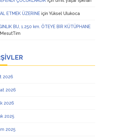
 EFENDİ ÇOCUKLARDIK
için
ümit yaşar ışıkhan
AL ETMEK ÜZERİNE
için
Yüksel Ulukoca
GINLIK BU, 1.250 km. ÖTEYE BİR KÜTÜPHANE
n
MesutTim
ŞIVLER
t 2026
at 2026
k 2026
lık 2025
ım 2025