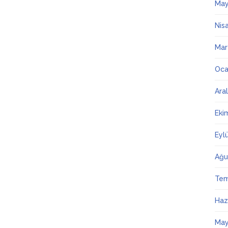
May
Nis
Mar
Oca
Ara
Eki
Eyl
Ağu
Te
Haz
May