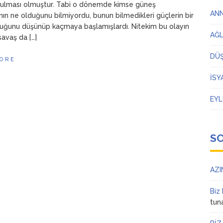
tulması olmuştur. Tabi o dönemde kimse güneş
AN
nın ne olduğunu bilmiyordu, bunun bilmedikleri güçlerin bir
duğunu düşünüp kaçmaya başlamışlardı. Nitekim bu olayın
AĞ
avaş da […]
DÜ
ORE
İSY
EYL
S
AZI
Biz
tun