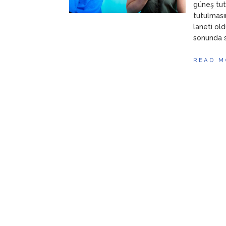
güneş tu
tutulması
laneti ol
sonunda s
READ M