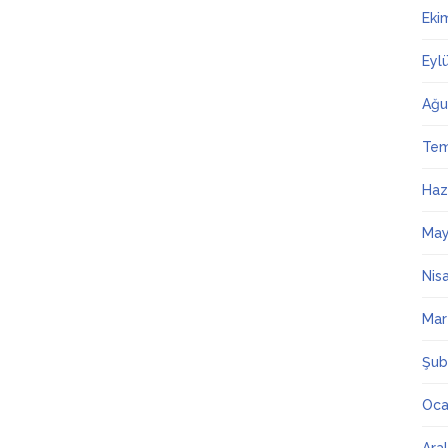
Eki
Eyl
Ağu
Te
Haz
May
Nis
Mar
Şub
Oca