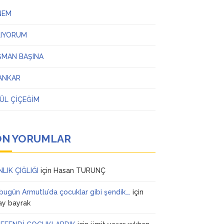
NEM
LIYORUM
ŞMAN BAŞINA
ANKAR
ÜL ÇİÇEĞİM
ON YORUMLAR
NLIK ÇIĞLIĞI
için
Hasan TURUNÇ
 bugün Armutlu’da çocuklar gibi şendik….
için
ay bayrak