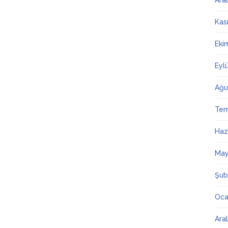
Ara
Kas
Eki
Eyl
Ağu
Te
Haz
May
Şub
Oca
Ara