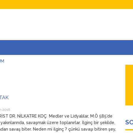
UM
AŞINA
AR
İÇEĞİM
ADAR ÇOK SEVİYORUM Kİ
ATAK
n 2018
İST DR. NİLKATRE KOÇ Medler ve Lidyalılar, M.Ö 585’de
SO
 yakınlarında, savaşmak üzere toplanırlar. İlginç bir şekilde,
an savaş biter. Neden mi ilginç ? çünkü savaşı bitiren şey,