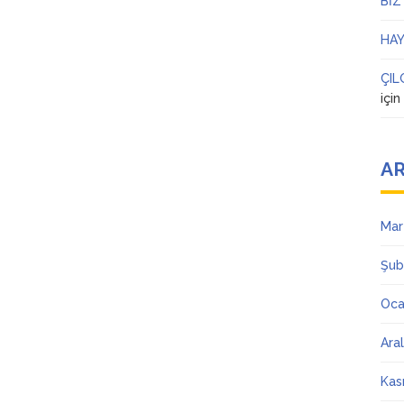
BİZ
HAY
ÇIL
içi
AR
Mar
Şub
Oca
Ara
Kas