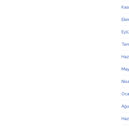
Kas
Eki
Eyl
Te
Haz
May
Nis
Oca
Ağu
Haz