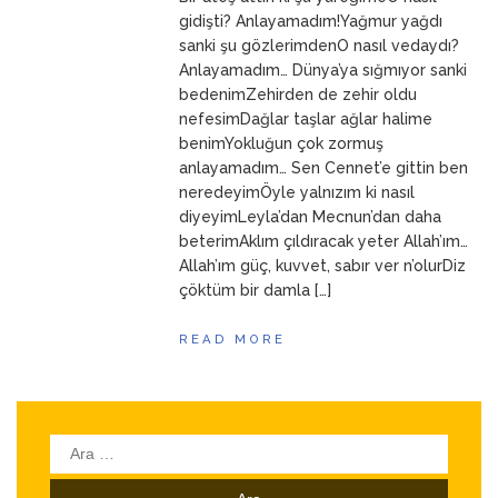
ANNEM
23 Mart 2026
gidişti? Anlayamadım!Yağmur yağdı
sanki şu gözlerimdenO nasıl vedaydı?
Anlayamadım… Dünya’ya sığmıyor sanki
bedenimZehirden de zehir oldu
nefesimDağlar taşlar ağlar halime
benimYokluğun çok zormuş
anlayamadım… Sen Cennet’e gittin ben
neredeyimÖyle yalnızım ki nasıl
diyeyimLeyla’dan Mecnun’dan daha
beterimAklım çıldıracak yeter Allah’ım…
Allah’ım güç, kuvvet, sabır ver n’olurDiz
çöktüm bir damla […]
READ MORE
Arama: