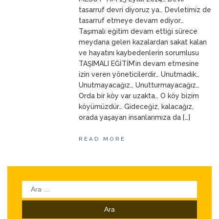
ANNEM
23 Mart 2026
tasarruf devri diyoruz ya… Devletimiz de
tasarruf etmeye devam ediyor…
Taşımalı eğitim devam ettiği sürece
meydana gelen kazalardan sakat kalan
ve hayatını kaybedenlerin sorumlusu
TAŞIMALI EĞİTİM’in devam etmesine
izin veren yöneticilerdir… Unutmadık…
Unutmayacağız… Unutturmayacağız…
Orda bir köy var uzakta… O köy bizim
köyümüzdür… Gideceğiz, kalacağız,
orada yaşayan insanlarımıza da […]
READ MORE
Arama: