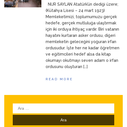
NUR SAYLAN Atatürk’ün dediği üzere;
ANNEM
23 Mart 2026
(Kütahya Lisesi – 24 mart 1923)
Memleketimizi, toplumumuzu gerçek
hedefe, gerçek mutluluğa ulaştırmak
için iki orduya ihtiyaç vardır. Biri vatanın
hayatını kurtaran asker ordusu, diğeri
memleketin geleceğini yoğuran irfan
ordusudur. İşte her ne kadar öğretmen
ve eğitimcileri hedef alsa da kitap
okumayı okutmayı seven adam o irfan
ordusunu oluşturan […]
READ MORE
Arama: