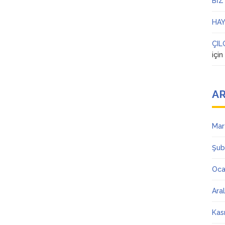
BİZ
HAY
ÇIL
içi
AR
Mar
Şub
Oca
Ara
Kas