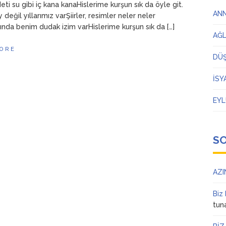
ti su gibi iç kana kanaHislerime kurşun sık da öyle git.
AN
 değil yıllarımız varŞiirler, resimler neler neler
nda benim dudak izim varHislerime kurşun sık da […]
AĞ
ORE
DÜ
İSY
EYL
S
AZI
Biz
tun