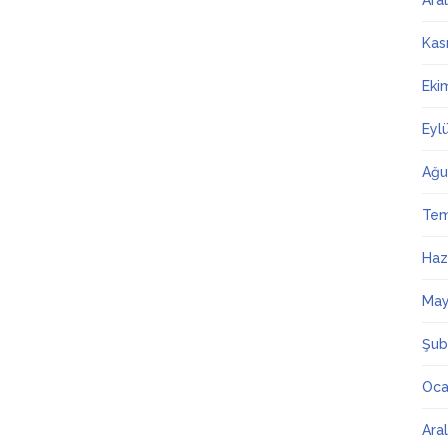
Ara
Kas
Eki
Eyl
Ağu
Te
Haz
May
Şub
Oca
Ara