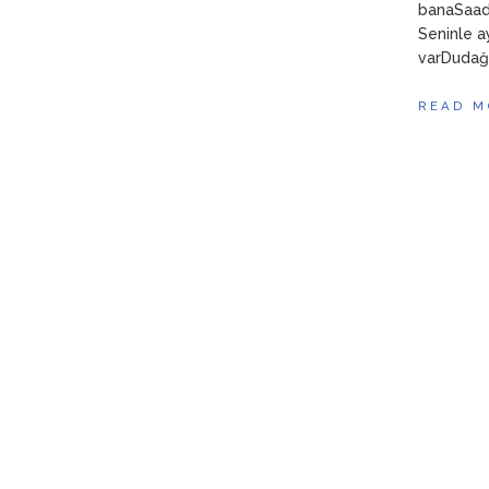
banaSaade
Seninle ay
varDudağı
READ M