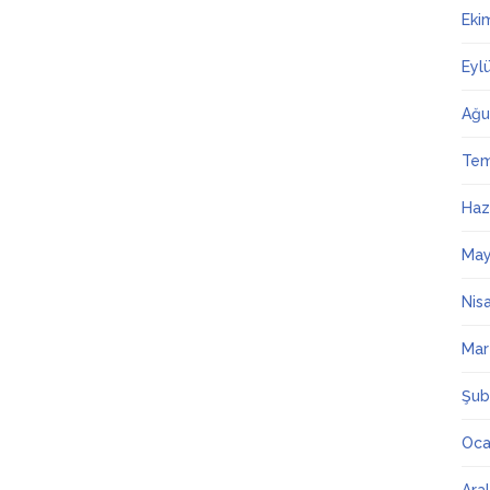
Eki
Eyl
Ağu
Te
Haz
May
Nis
Mar
Şub
Oca