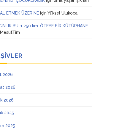
 EFENDİ ÇOCUKLARDIK
için
ümit yaşar ışıkhan
AL ETMEK ÜZERİNE
için
Yüksel Ulukoca
GINLIK BU, 1.250 km. ÖTEYE BİR KÜTÜPHANE
n
MesutTim
ŞIVLER
t 2026
at 2026
k 2026
lık 2025
ım 2025