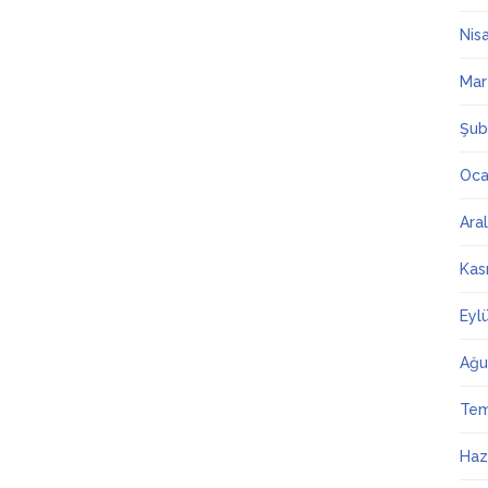
Nis
Mar
Şub
Oca
Ara
Kas
Eyl
Ağu
Te
Haz