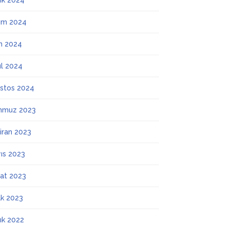
lık 2024
ım 2024
m 2024
ül 2024
stos 2024
mmuz 2023
iran 2023
ıs 2023
at 2023
k 2023
lık 2022