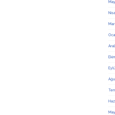
May
Nis
Mar
Oca
Ara
Eki
Eyl
Ağu
Te
Haz
May