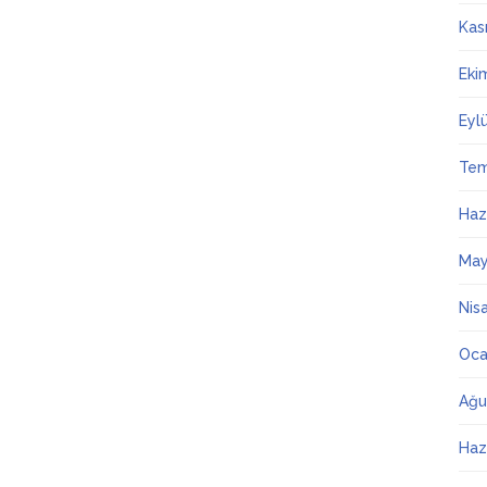
Kas
Eki
Eyl
Te
Haz
May
Nis
Oca
Ağu
Haz