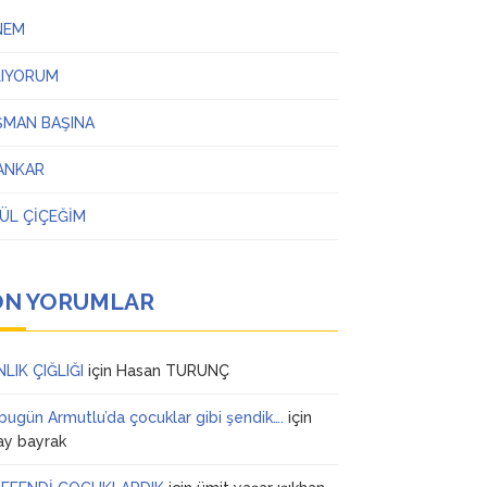
NEM
LIYORUM
ŞMAN BAŞINA
ANKAR
ÜL ÇİÇEĞİM
ON YORUMLAR
NLIK ÇIĞLIĞI
için
Hasan TURUNÇ
 bugün Armutlu’da çocuklar gibi şendik….
için
ay bayrak