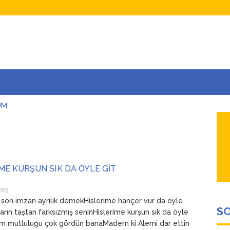
UM
AŞINA
AR
İÇEĞİM
ADAR ÇOK SEVİYORUM Kİ
ME KURŞUN SIK DA ÖYLE GİT
025
 son imzan ayrılık demekHislerime hançer vur da öyle
SO
arın taştan farksızmış seninHislerime kurşun sık da öyle
em mutluluğu çok gördün banaMadem ki Alemi dar ettin