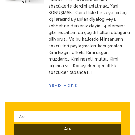
ANNEM
23 Mart 2026
sözcüklerle derdini anlatmak… Yani
KONUŞMAK… Genellikle bir veya birkaç
kişi arasında yapılan diyalog veya
sohbet ne derseniz deyin… 4 element
gibi, insanların da çeşitli halleri olduğunu
biliyoruz… Ve bu hallerde ki insanların
sözcükleri paylaşmaları, konuşmaları…
Kimi kızgın, öfkeli… Kimi üzgün,
muzdarip… Kimi neşeli, mutlu… Kimi
çılgınca vs… Konuşurken genellikle
sözcükler tabanca […]
READ MORE
Arama: