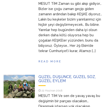
MESUT TİM Zaman su gibi akıp gidiyor…
ANNEM
23 Mart 2026
Bizler ise çoğu zaman geçip giden
zamanın ardından bakıp KEŞKE diyoruz…
Lakin bu keşkeler bizim yarınlarımız için
hiçbir şeyi değiştirmeyecek… Bu biline.
Yarınlar hep bugünden daha iyi olsun
derken daha kötü oluyorsa hep bu
çoğalan KEŞKEler yüzünden, bunu da
biliyoruz. Öyleyse… Her 29 Ekim’de
tekrar Cumhuriyet’i kurar, Atamızı […]
READ MORE
GÜZEL DÜŞÜNCE, GÜZEL SÖZ,
GÜZEL EYLEM
22 Haziran 2018
MESUT TİM Ve sen de yavaş yavaş bu
değişimin bir parçası olacaksın…
Direnmek istersen yok olacaksın…