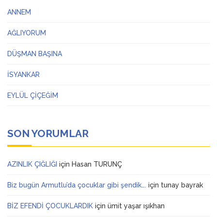
ANNEM
AĞLIYORUM
DÜŞMAN BAŞINA
İSYANKAR
EYLÜL ÇİÇEĞİM
SON YORUMLAR
AZINLIK ÇIĞLIĞI
için
Hasan TURUNÇ
Biz bugün Armutlu’da çocuklar gibi şendik….
için
tunay bayrak
BİZ EFENDİ ÇOCUKLARDIK
için
ümit yaşar ışıkhan