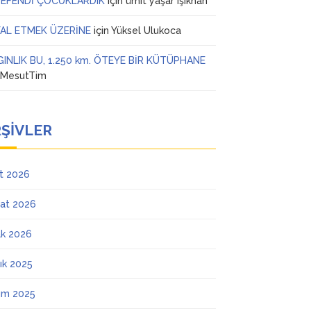
 EFENDİ ÇOCUKLARDIK
için
ümit yaşar ışıkhan
AL ETMEK ÜZERİNE
için
Yüksel Ulukoca
GINLIK BU, 1.250 km. ÖTEYE BİR KÜTÜPHANE
n
MesutTim
ŞIVLER
t 2026
at 2026
k 2026
lık 2025
ım 2025