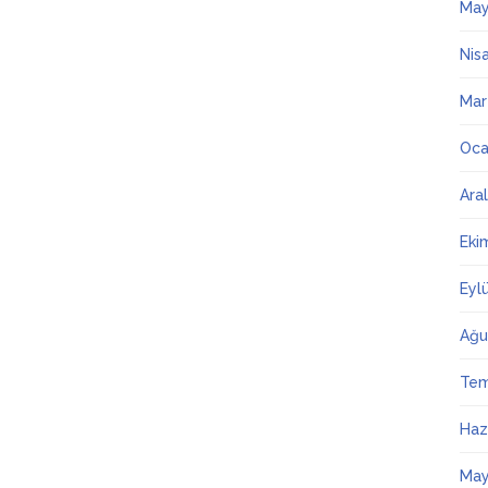
May
Nis
Mar
Oca
Ara
Eki
Eyl
Ağu
Te
Haz
May