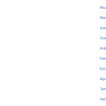
Nis
Mar
Şub
Oca
Ara
Kas
Eyl
Ağu
Te
Haz