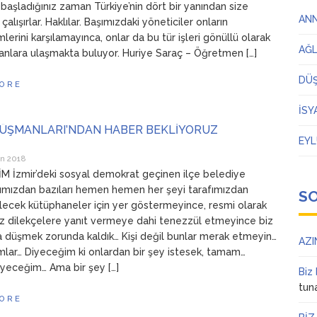
aşladığınız zaman Türkiye’nin dört bir yanından size
AN
alışırlar. Haklılar. Başımızdaki yöneticiler onların
lerini karşılamayınca, onlar da bu tür işleri gönüllü olarak
AĞ
anlara ulaşmakta buluyor. Huriye Saraç – Öğretmen […]
DÜ
ORE
İSY
DÜŞMANLARI’NDAN HABER BEKLİYORUZ
EYL
an 2018
 İzmir’deki sosyal demokrat geçinen ilçe belediye
ımızdan bazıları hemen hemen her şeyi tarafımızdan
S
lecek kütüphaneler için yer göstermeyince, resmi olarak
z dilekçelere yanıt vermeye dahi tenezzül etmeyince biz
a düşmek zorunda kaldık… Kişi değil bunlar merak etmeyin…
AZI
mlar… Diyeceğim ki onlardan bir şey istesek, tamam…
diyeceğim… Ama bir şey […]
Biz
tun
ORE