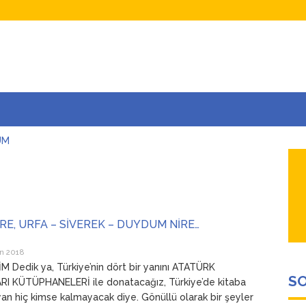
UM
AŞINA
AR
İÇEĞİM
ADAR ÇOK SEVİYORUM Kİ
İRE, URFA – SİVEREK – DUYDUM NİRE…
n 2018
 Dedik ya, Türkiye’nin dört bir yanını ATATÜRK
SO
I KÜTÜPHANELERİ ile donatacağız, Türkiye’de kitaba
n hiç kimse kalmayacak diye. Gönüllü olarak bir şeyler