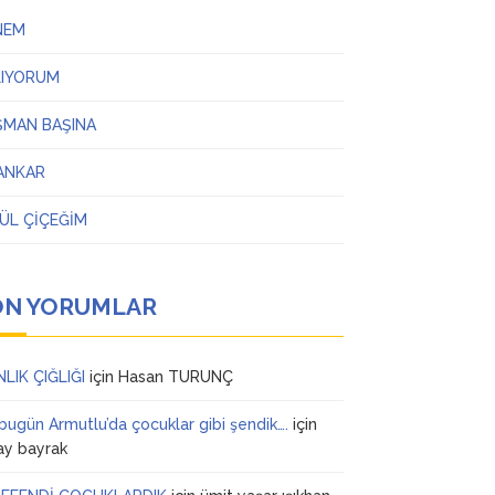
NEM
LIYORUM
ŞMAN BAŞINA
ANKAR
ÜL ÇİÇEĞİM
ON YORUMLAR
NLIK ÇIĞLIĞI
için
Hasan TURUNÇ
 bugün Armutlu’da çocuklar gibi şendik….
için
ay bayrak