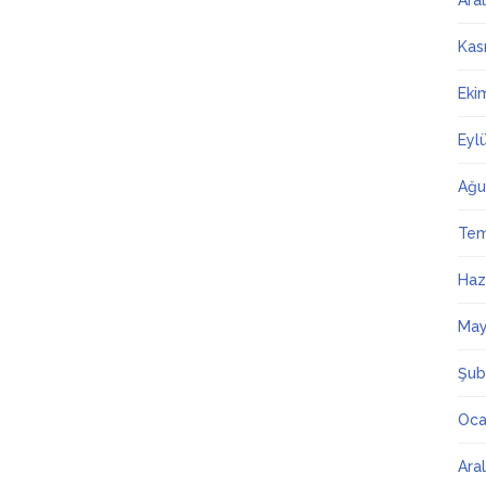
Ara
Kas
Eki
Eyl
Ağu
Te
Haz
May
Şub
Oca
Ara