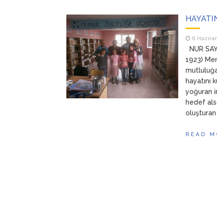
HAYATI
6 Hazira
NUR SAYLA
1923) Me
mutluluğa 
hayatını 
yoğuran i
hedef als
oluşturan 
READ M