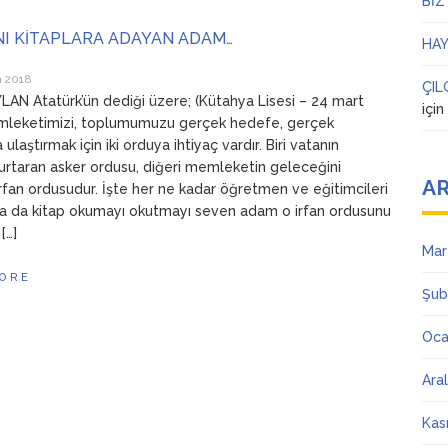
BİZ
NI KİTAPLARA ADAYAN ADAM…
HAY
n 2018
ÇIL
N Atatürk’ün dediği üzere; (Kütahya Lisesi – 24 mart
içi
mleketimizi, toplumumuzu gerçek hedefe, gerçek
ulaştırmak için iki orduya ihtiyaç vardır. Biri vatanın
kurtaran asker ordusu, diğeri memleketin geleceğini
AR
rfan ordusudur. İşte her ne kadar öğretmen ve eğitimcileri
a da kitap okumayı okutmayı seven adam o irfan ordusunu
[…]
Mar
ORE
Şub
Oca
Ara
Kas