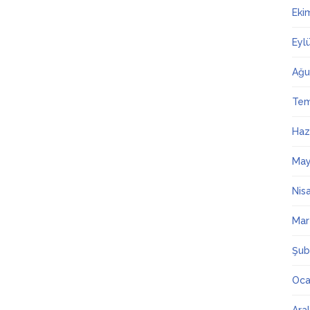
Eki
Eyl
Ağu
Te
Haz
May
Nis
Mar
Şub
Oca