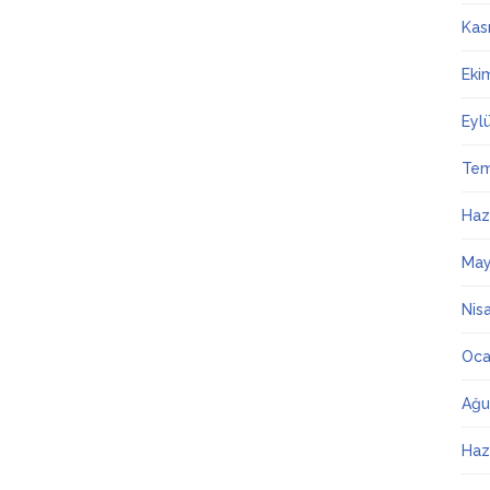
Kas
Eki
Eyl
Te
Haz
May
Nis
Oca
Ağu
Haz