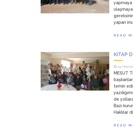
yapmaya b
ulaşmaya ç
gereksinim
yapan ins
READ M
KİTAP 
19 Hazir
MESUT TİM
başkanlar
temin edi
yazdığımı
de yollar
Bazı kuru
Haklılar 
READ M