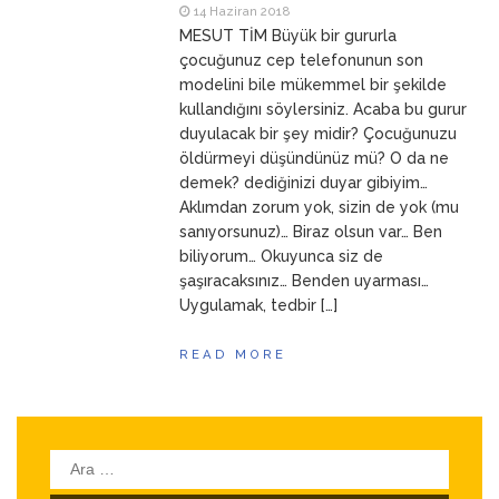
14 Haziran 2018
ANNEM
23 Mart 2026
MESUT TİM Büyük bir gururla
çocuğunuz cep telefonunun son
modelini bile mükemmel bir şekilde
kullandığını söylersiniz. Acaba bu gurur
duyulacak bir şey midir? Çocuğunuzu
öldürmeyi düşündünüz mü? O da ne
demek? dediğinizi duyar gibiyim…
Aklımdan zorum yok, sizin de yok (mu
sanıyorsunuz)… Biraz olsun var… Ben
biliyorum… Okuyunca siz de
şaşıracaksınız… Benden uyarması…
Uygulamak, tedbir […]
READ MORE
Arama: