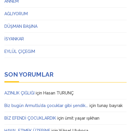
ANNEM
AĞLIYORUM
DÜŞMAN BAŞINA
İSYANKAR
EYLÜL ÇİÇEĞİM
SON YORUMLAR
AZINLIK ÇIĞLIĞI
için
Hasan TURUNÇ
Biz bugün Armutlu’da çocuklar gibi şendik….
için
tunay bayrak
BİZ EFENDİ ÇOCUKLARDIK
için
ümit yaşar ışıkhan
HAYAL ETMEK ÜZERİNE
için
Yüksel Ulukoca