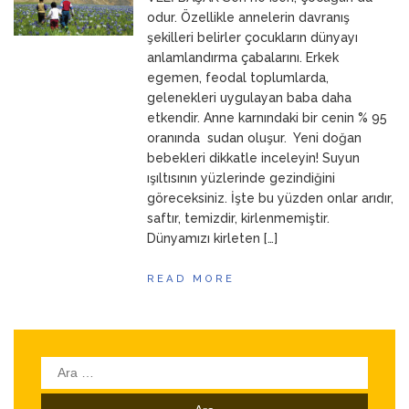
ANNEM
23 Mart 2026
odur. Özellikle annelerin davranış
şekilleri belirler çocukların dünyayı
anlamlandırma çabalarını. Erkek
egemen, feodal toplumlarda,
gelenekleri uygulayan baba daha
etkendir. Anne karnındaki bir cenin % 95
oranında sudan oluşur. Yeni doğan
bebekleri dikkatle inceleyin! Suyun
ışıltısının yüzlerinde gezindiğini
göreceksiniz. İşte bu yüzden onlar arıdır,
saftır, temizdir, kirlenmemiştir.
Dünyamızı kirleten […]
READ MORE
Arama: