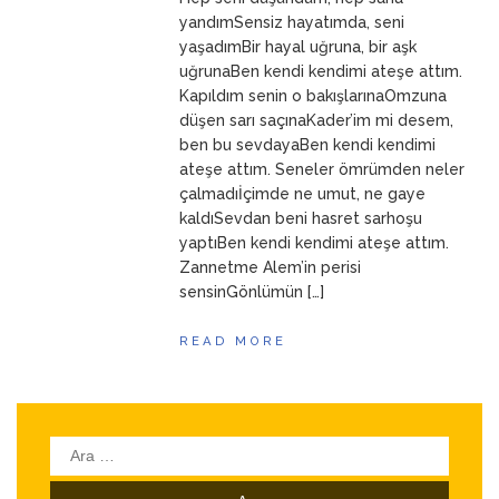
ANNEM
23 Mart 2026
yandımSensiz hayatımda, seni
yaşadımBir hayal uğruna, bir aşk
uğrunaBen kendi kendimi ateşe attım.
Kapıldım senin o bakışlarınaOmzuna
düşen sarı saçınaKader’im mi desem,
ben bu sevdayaBen kendi kendimi
ateşe attım. Seneler ömrümden neler
çalmadıİçimde ne umut, ne gaye
kaldıSevdan beni hasret sarhoşu
yaptıBen kendi kendimi ateşe attım.
Zannetme Alem’in perisi
sensinGönlümün […]
READ MORE
Arama: