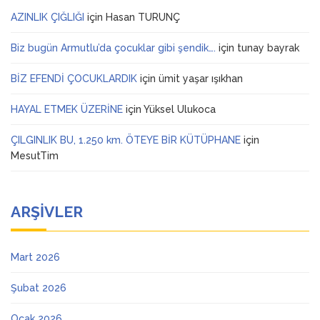
AZINLIK ÇIĞLIĞI
için
Hasan TURUNÇ
Biz bugün Armutlu’da çocuklar gibi şendik….
için
tunay bayrak
BİZ EFENDİ ÇOCUKLARDIK
için
ümit yaşar ışıkhan
HAYAL ETMEK ÜZERİNE
için
Yüksel Ulukoca
ÇILGINLIK BU, 1.250 km. ÖTEYE BİR KÜTÜPHANE
için
MesutTim
ARŞIVLER
Mart 2026
Şubat 2026
Ocak 2026