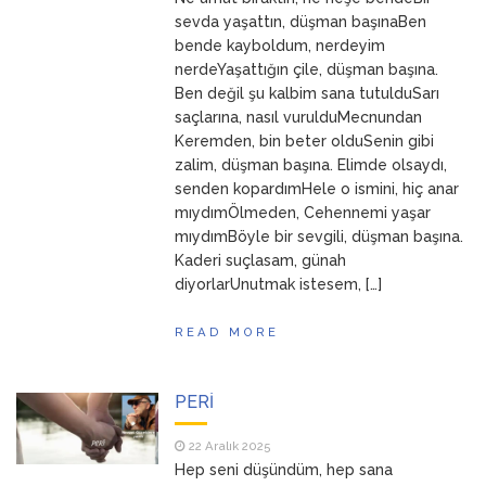
ANNEM
23 Mart 2026
sevda yaşattın, düşman başınaBen
bende kayboldum, nerdeyim
nerdeYaşattığın çile, düşman başına.
Ben değil şu kalbim sana tutulduSarı
saçlarına, nasıl vurulduMecnundan
Keremden, bin beter olduSenin gibi
zalim, düşman başına. Elimde olsaydı,
senden kopardımHele o ismini, hiç anar
mıydımÖlmeden, Cehennemi yaşar
mıydımBöyle bir sevgili, düşman başına.
Kaderi suçlasam, günah
diyorlarUnutmak istesem, […]
READ MORE
PERİ
22 Aralık 2025
Hep seni düşündüm, hep sana