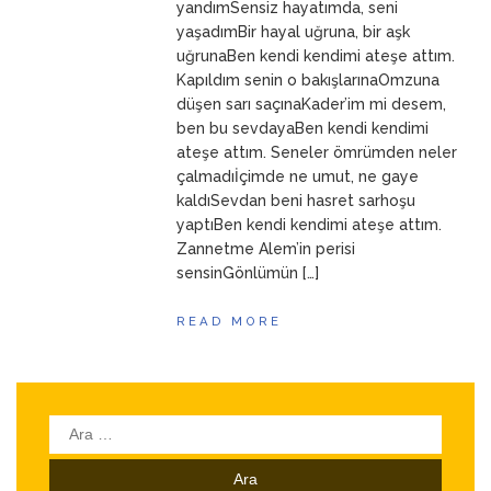
yandımSensiz hayatımda, seni
yaşadımBir hayal uğruna, bir aşk
uğrunaBen kendi kendimi ateşe attım.
Kapıldım senin o bakışlarınaOmzuna
düşen sarı saçınaKader’im mi desem,
ben bu sevdayaBen kendi kendimi
ateşe attım. Seneler ömrümden neler
çalmadıİçimde ne umut, ne gaye
kaldıSevdan beni hasret sarhoşu
yaptıBen kendi kendimi ateşe attım.
Zannetme Alem’in perisi
sensinGönlümün […]
READ MORE
Arama: