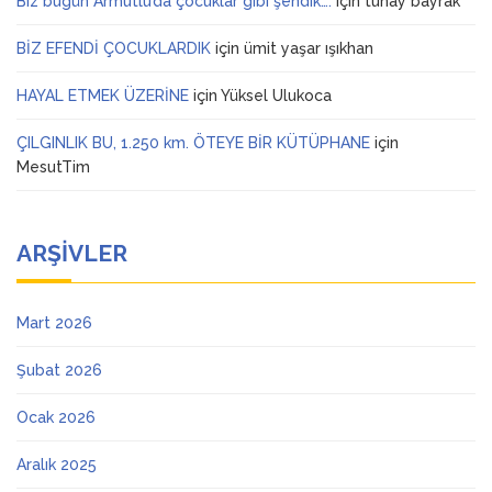
Biz bugün Armutlu’da çocuklar gibi şendik….
için
tunay bayrak
BİZ EFENDİ ÇOCUKLARDIK
için
ümit yaşar ışıkhan
HAYAL ETMEK ÜZERİNE
için
Yüksel Ulukoca
ÇILGINLIK BU, 1.250 km. ÖTEYE BİR KÜTÜPHANE
için
MesutTim
ARŞIVLER
Mart 2026
Şubat 2026
Ocak 2026
Aralık 2025