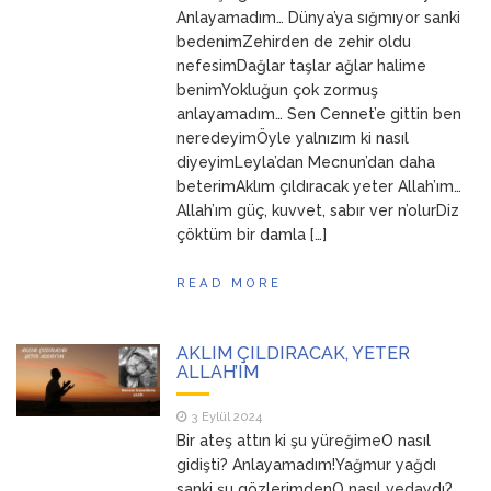
Anlayamadım… Dünya’ya sığmıyor sanki
bedenimZehirden de zehir oldu
nefesimDağlar taşlar ağlar halime
benimYokluğun çok zormuş
anlayamadım… Sen Cennet’e gittin ben
neredeyimÖyle yalnızım ki nasıl
diyeyimLeyla’dan Mecnun’dan daha
beterimAklım çıldıracak yeter Allah’ım…
Allah’ım güç, kuvvet, sabır ver n’olurDiz
çöktüm bir damla […]
READ MORE
AKLIM ÇILDIRACAK, YETER
ALLAH’IM
3 Eylül 2024
Bir ateş attın ki şu yüreğimeO nasıl
gidişti? Anlayamadım!Yağmur yağdı
sanki şu gözlerimdenO nasıl vedaydı?