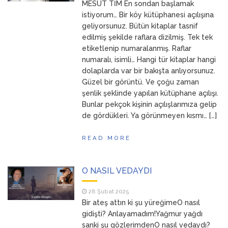
MESUT TİM En sondan başlamak
istiyorum… Bir köy kütüphanesi açılışına
geliyorsunuz. Bütün kitaplar tasnif
edilmiş şekilde raflara dizilmiş. Tek tek
etiketlenip numaralanmış. Raflar
numaralı, isimli… Hangi tür kitaplar hangi
dolaplarda var bir bakışta anlıyorsunuz.
Güzel bir görüntü. Ve çoğu zaman
şenlik şeklinde yapılan kütüphane açılışı.
Bunlar pekçok kişinin açılışlarımıza gelip
de gördükleri. Ya görünmeyen kısmı… […]
READ MORE
O NASIL VEDAYDI
28 Şubat 2025
Bir ateş attın ki şu yüreğimeO nasıl
gidişti? Anlayamadım!Yağmur yağdı
sanki şu gözlerimdenO nasıl vedaydı?