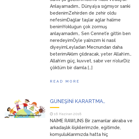
Anlayamadım… Dünya’ya sığmıyor sanki
bedenimZehirden de zehir oldu
nefesimDağlar taşlar ağlar halime
benimYokluğun çok zormuş
anlayamadım… Sen Cennet’e gittin ben
neredeyimÖyle yalnızım ki nasıl
diyeyimLeyladan Mecnundan daha
beterimAklım çıldıracak, yeter Allah’ım…
Allah’ım güç, kuvvet, sabır ver n’olurDiz
çöktüm bir damla […]
READ MORE
GÜNEŞİNİ KARARTMA…
16 Haziran 2018
NAİME RAWLINS Bir zamanlar akraba ve
arkadaşlık ilişkilerimzde, eğitimde,
komşuluklarımızda hatta hiç