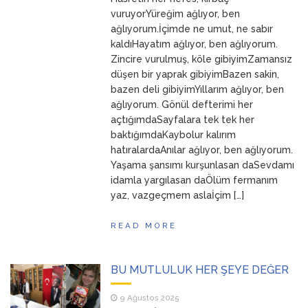
ANNEM
23 Mart 2026
vuruyorYüreğim ağlıyor, ben
ağlıyorum.İçimde ne umut, ne sabır
kaldıHayatım ağlıyor, ben ağlıyorum.
Zincire vurulmuş, köle gibiyimZamansız
düşen bir yaprak gibiyimBazen sakin,
bazen deli gibiyimYıllarım ağlıyor, ben
ağlıyorum. Gönül defterimi her
açtığımdaSayfalara tek tek her
baktığımdaKaybolur kalırım
hatıralardaAnılar ağlıyor, ben ağlıyorum.
Yaşama şansımı kurşunlasan daSevdamı
idamla yargılasan daÖlüm fermanım
yaz, vazgeçmem aslaİçim […]
READ MORE
BU MUTLULUK HER ŞEYE DEĞER
9 Ağustos 2025