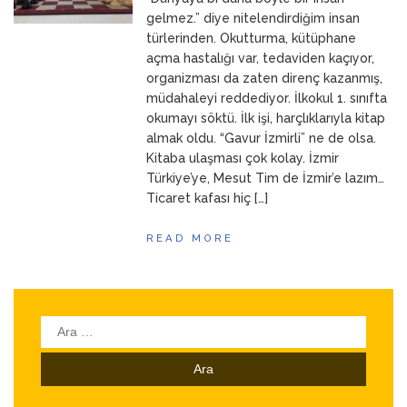
ANNEM
23 Mart 2026
gelmez.” diye nitelendirdiğim insan
türlerinden. Okutturma, kütüphane
açma hastalığı var, tedaviden kaçıyor,
organizması da zaten direnç kazanmış,
müdahaleyi reddediyor. İlkokul 1. sınıfta
okumayı söktü. İlk işi, harçlıklarıyla kitap
almak oldu. “Gavur İzmirli” ne de olsa.
Kitaba ulaşması çok kolay. İzmir
Türkiye’ye, Mesut Tim de İzmir’e lazım…
Ticaret kafası hiç […]
READ MORE
Arama: