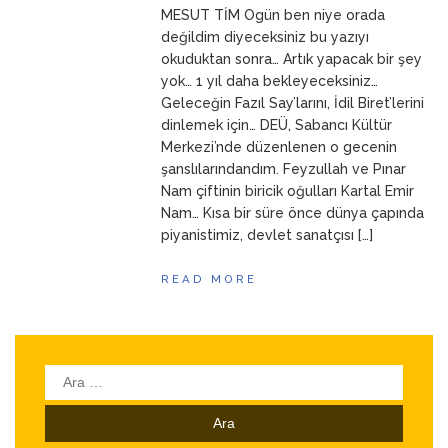
MESUT TİM Ogün ben niye orada
ANNEM
23 Mart 2026
değildim diyeceksiniz bu yazıyı
okuduktan sonra… Artık yapacak bir şey
yok… 1 yıl daha bekleyeceksiniz…
Geleceğin Fazıl Say’larını, İdil Biret’lerini
dinlemek için… DEÜ, Sabancı Kültür
Merkezi’nde düzenlenen o gecenin
şanslılarındandım. Feyzullah ve Pınar
Nam çiftinin biricik oğulları Kartal Emir
Nam… Kısa bir süre önce dünya çapında
piyanistimiz, devlet sanatçısı […]
READ MORE
Arama: