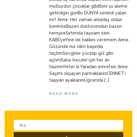
ANNEM
23 Mart 2026
mutluydun çocuklar gibiBeni şu aleme
getirdiğin günBu DÜNYA senindi yalan
mı? Anne. Her zaman arkadaş oldun
benimleBazen doktorumdun bazen
hemşireSırtımda taşısam seni
KABE’yeYine de hakkını veremem Anne.
Gözünde nur idim başında
taçtımSevginle yücelip gül gibi
açtımSana (secde) için her an
hazırımYeter ki Yaradan emretsin Anne.
Saçımı okşayan parmaklarınıCENNET’i
taşıyan ayaklarınıUğrumda […]
READ MORE
Arama: