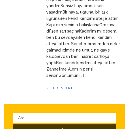
ANNEM
23 Mart 2026
yandımSensiz hayatımda, seni
yaşadımBir hayal uğruna, bir aşk
uğrunaBen kendi kendimi ateşe attım.
Kapıldım senin o bakışlarınaOmzuna
düşen sarı saçınaKader’im mi desem,
ben bu sevdayaBen kendi kendimi
ateşe attım. Seneler ömrümden neler
çalmadıİçimde ne umut, ne gaye
kaldıSevdan beni hasret sarhoşu
yaptıBen kendi kendimi ateşe attım.
Zannetme Alem’in perisi
sensinGönlümün […]
READ MORE
Arama: