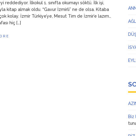
 reddediyor. İlkokul 1. sınıfta okumayı söktü. İlk işi,
AN
ıyla kitap almak oldu. “Gavur İzmirli” ne de olsa. Kitaba
çok kolay. İzmir Türkiye’ye, Mesut Tim de İzmir’e lazım…
AĞ
fası hiç […]
DÜ
ORE
İSY
EYL
S
AZI
Biz
tun