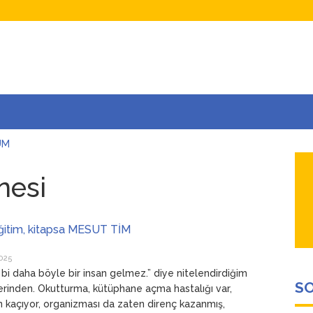
UM
AŞINA
AR
nesi
İÇEĞİM
ADAR ÇOK SEVİYORUM Kİ
ğitim, kitapsa MESUT TİM
025
bi daha böyle bir insan gelmez.” diye nitelendirdiğim
SO
lerinden. Okutturma, kütüphane açma hastalığı var,
 kaçıyor, organizması da zaten direnç kazanmış,