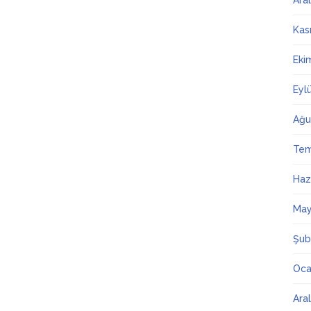
Ara
Kas
Eki
Eyl
Ağu
Te
Haz
May
Şub
Oca
Ara