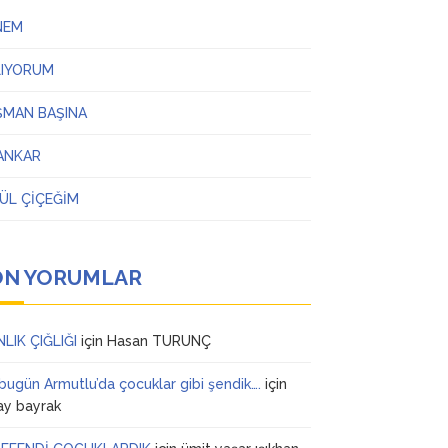
NEM
LIYORUM
ŞMAN BAŞINA
ANKAR
ÜL ÇİÇEĞİM
ON YORUMLAR
NLIK ÇIĞLIĞI
için
Hasan TURUNÇ
 bugün Armutlu’da çocuklar gibi şendik….
için
ay bayrak