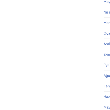
May
Nis
Mar
Oca
Ara
Eki
Eyl
Ağu
Te
Haz
May