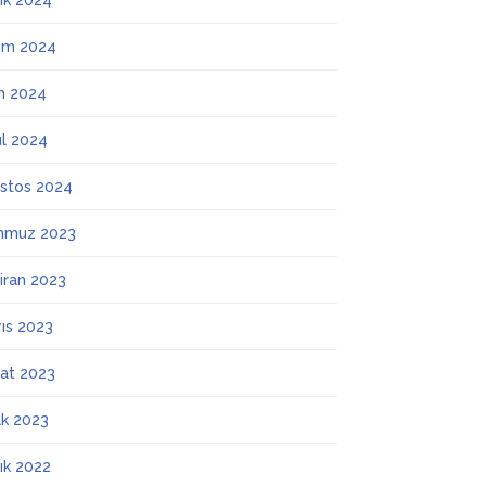
lık 2024
ım 2024
m 2024
ül 2024
stos 2024
mmuz 2023
iran 2023
ıs 2023
at 2023
k 2023
lık 2022