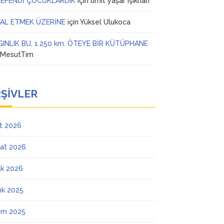
 EFENDİ ÇOCUKLARDIK
için
ümit yaşar ışıkhan
AL ETMEK ÜZERİNE
için
Yüksel Ulukoca
GINLIK BU, 1.250 km. ÖTEYE BİR KÜTÜPHANE
n
MesutTim
ŞIVLER
t 2026
at 2026
k 2026
lık 2025
ım 2025