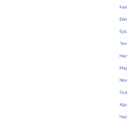
Kas
Eki
Eyl
Te
Haz
May
Nis
Oca
Ağu
Haz