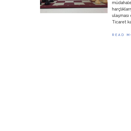
müdahaleyi
harçlıklar
ulaşması 
Ticaret ka
READ M