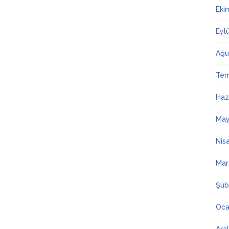
Eki
Eyl
Ağu
Te
Haz
May
Nis
Mar
Şub
Oca