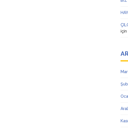
BİZ
HAY
ÇIL
içi
AR
Mar
Şub
Oca
Ara
Kas