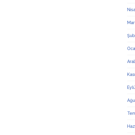
Nis
Mar
Şub
Oca
Ara
Kas
Eyl
Ağu
Te
Haz