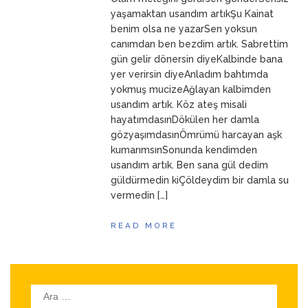
ANNEM
23 Mart 2026
yaşamaktan usandım artıkŞu Kainat
benim olsa ne yazarSen yoksun
canımdan ben bezdim artık. Sabrettim
gün gelir dönersin diyeKalbinde bana
yer verirsin diyeAnladım bahtımda
yokmuş mucizeAğlayan kalbimden
usandım artık. Köz ateş misali
hayatımdasınDökülen her damla
gözyaşımdasınÖmrümü harcayan aşk
kumarımsınSonunda kendimden
usandım artık. Ben sana gül dedim
güldürmedin kiÇöldeydim bir damla su
vermedin […]
READ MORE
Arama: