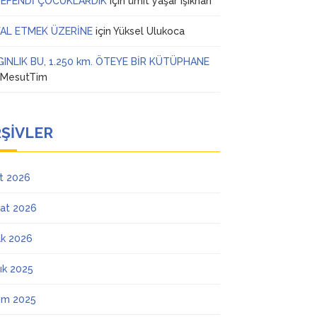
 EFENDİ ÇOCUKLARDIK
için
ümit yaşar ışıkhan
AL ETMEK ÜZERİNE
için
Yüksel Ulukoca
GINLIK BU, 1.250 km. ÖTEYE BİR KÜTÜPHANE
n
MesutTim
ŞIVLER
t 2026
at 2026
k 2026
lık 2025
ım 2025