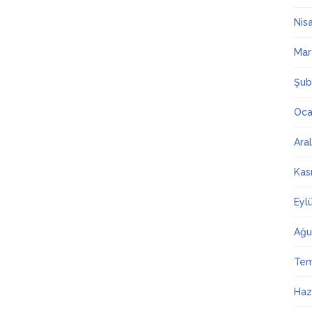
Nis
Mar
Şub
Oca
Ara
Kas
Eyl
Ağu
Te
Haz