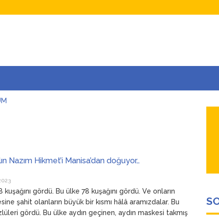
UM
AŞINA
AR
İÇEĞİM
ADAR ÇOK SEVİYORUM Kİ
ılın Nazım Hikmet’i Manisa’dan doğuyor…
2023
8 kuşağını gördü. Bu ülke 78 kuşağını gördü. Ve onların
SO
ine şahit olanların büyük bir kısmı hâlâ aramızdalar. Bu
üzlüleri gördü. Bu ülke aydın geçinen, aydın maskesi takmış