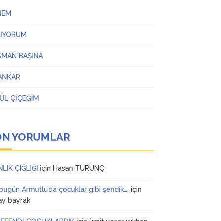
NEM
LIYORUM
ŞMAN BAŞINA
ANKAR
ÜL ÇİÇEĞİM
ON YORUMLAR
NLIK ÇIĞLIĞI
için
Hasan TURUNÇ
 bugün Armutlu’da çocuklar gibi şendik….
için
ay bayrak