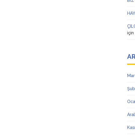
BİZ
HAY
ÇIL
içi
AR
Mar
Şub
Oca
Ara
Kas