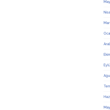
May
Nis
Mar
Oca
Ara
Eki
Eyl
Ağu
Te
Haz
May