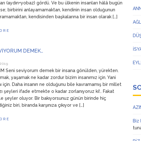
arı (aydın+yobaz) gördü. Ve bu ülkenin insanları hâlâ bugün
AN
ise; birbirini anlayamamaktan, kendinin insan olduğunun
aramamaktan, kendisinden başkalarına bir insan olarak […]
AĞ
ORE
DÜ
İSY
EVİYORUM DEMEK…
EYL
 2019
M Seni seviyorum demek bir insana gönülden, yürekten.
mak, yaşamak ne kadar zordur bizim insanımız için. Yani
nı için. Daha insanın ne olduğunu bile kavramamış bir millet
S
ı şeyleri ifade etmekte o kadar zorlanıyoruz ki!.. Fakat
e şeyler oluyor. Bir bakıyorsunuz günün birinde hiç
iniz biri, biranda karşınıza çıkıyor ve […]
AZI
ORE
Biz
tun