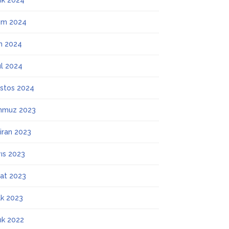
lık 2024
ım 2024
m 2024
ül 2024
stos 2024
mmuz 2023
iran 2023
ıs 2023
at 2023
k 2023
lık 2022