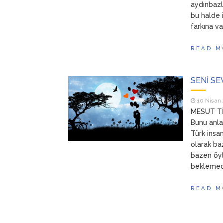
aydınbazl
bu halde 
farkına v
READ M
SENİ S
10 Nisan
MESUT Tİ
Bunu anla
Türk insa
olarak baz
bazen öyl
beklemediğ
READ M