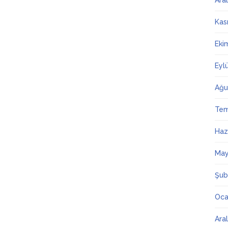
Ara
Kas
Eki
Eyl
Ağu
Te
Haz
May
Şub
Oca
Ara