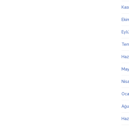
Kas
Eki
Eyl
Te
Haz
May
Nis
Oca
Ağu
Haz