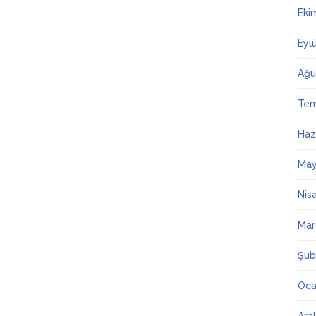
Eki
Eyl
Ağu
Te
Haz
May
Nis
Mar
Şub
Oca