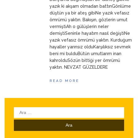
ANNEM
23 Mart 2026
yazık ki akşam olmadan battınGönlüme
düştün ya bir ateş gibiNe yazık vefasız
ömrümü yaktın. Bakışın, gözlerin umut
vermiştiAh o gülüşlerin neler
demiştiSeninle hayatım nasıl değiştiNe
yazık vefasız ömrümü yaktın. Kurduğum
hayaller yarınsız olduKarşılıksız sevmek
beni mi bulduBütün umutlarım inan
kahrolduSözün bittiği yer ömrümü
yaktın. NEVZAT GÜZELDERE
READ MORE
Arama: