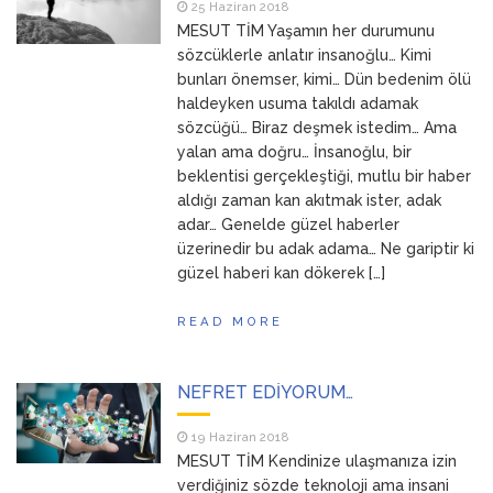
25 Haziran 2018
MESUT TİM Yaşamın her durumunu
sözcüklerle anlatır insanoğlu… Kimi
bunları önemser, kimi… Dün bedenim ölü
haldeyken usuma takıldı adamak
sözcüğü… Biraz deşmek istedim… Ama
yalan ama doğru… İnsanoğlu, bir
beklentisi gerçekleştiği, mutlu bir haber
aldığı zaman kan akıtmak ister, adak
adar… Genelde güzel haberler
üzerinedir bu adak adama… Ne gariptir ki
güzel haberi kan dökerek […]
READ MORE
NEFRET EDİYORUM…
19 Haziran 2018
MESUT TİM Kendinize ulaşmanıza izin
verdiğiniz sözde teknoloji ama insani