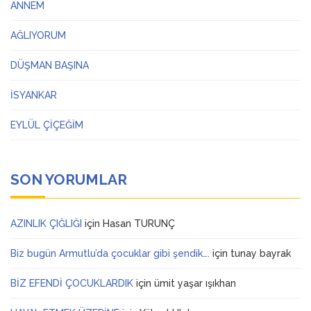
ANNEM
AĞLIYORUM
DÜŞMAN BAŞINA
İSYANKAR
EYLÜL ÇİÇEĞİM
SON YORUMLAR
AZINLIK ÇIĞLIĞI
için
Hasan TURUNÇ
Biz bugün Armutlu’da çocuklar gibi şendik….
için
tunay bayrak
BİZ EFENDİ ÇOCUKLARDIK
için
ümit yaşar ışıkhan