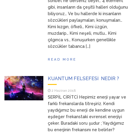
sohbet ne derseniz deyin… 4 element
gibi, insanların da çeşitli halleri olduğunu
biliyoruz… Ve bu hallerde ki insanların
sözcükleri paylaşmaları, konuşmaları…
Kimi kızgın, öfkeli… Kimi üzgün,
muzdarip… Kimi neşeli, mutlu… Kimi
çılgınca vs… Konuşurken genellikle
sözcükler tabanca […]
READ MORE
KUANTUM FELSEFESİ NEDİR ?
2 Haziran 2018
SERPİL CİRİTCİ Hepimiz enerji yayar ve
farklı frekanslarda titreşiriz. Kendi
yaydığımız bu enerji de kendine uygun
eşdeğer frekanstaki evrensel enerjiyi
çeker. Buradaki soru şudur ; Yaydığımız
bu enerjinin frekansını ne belirler?