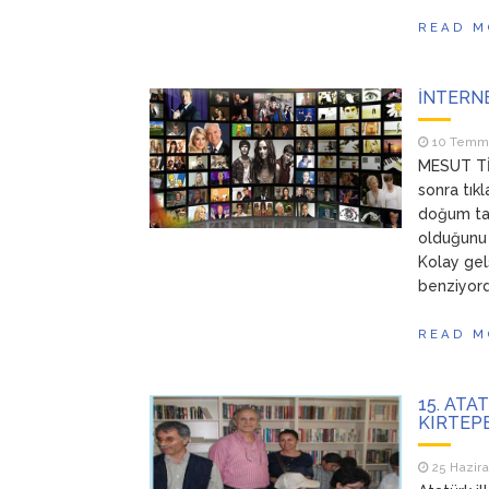
READ M
İNTERNE
10 Temm
MESUT TİM
sonra tık
doğum tari
olduğunu b
Kolay gel
benziyord
READ M
15. ATA
KIRTEPE
25 Hazir