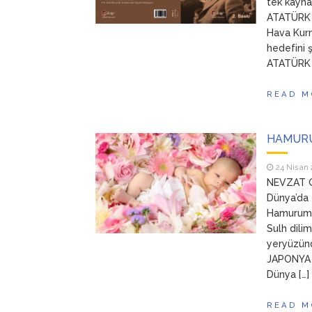
tek kayn
ATATÜRK 
Hava Kurm
hedefini 
ATATÜRK v
READ M
HAMURU
24 Nisan 
NEVZAT G
Dünya’da 
Hamurum s
Sulh dil
yeryüzünd
JAPONYA o
Dünya […]
READ M