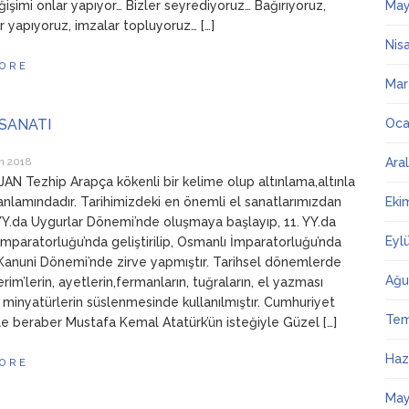
işimi onlar yapıyor… Bizler seyrediyoruz… Bağırıyoruz,
May
r yapıyoruz, imzalar topluyoruz… […]
Nis
ORE
Mar
 SANATI
Oca
n 2018
Ara
AN Tezhip Arapça kökenli bir kelime olup altınlama,altınla
nlamındadır. Tarihimizdeki en önemli el sanatlarımızdan
Eki
8. YY.da Uygurlar Dönemi’nde oluşmaya başlayıp, 11. YY.da
Eyl
İmparatorluğu’nda geliştirilip, Osmanlı İmparatorluğu’nda
 Kanuni Dönemi’nde zirve yapmıştır. Tarihsel dönemlerde
Ağu
erim’lerin, ayetlerin,fermanların, tuğraların, el yazması
n, minyatürlerin süslenmesinde kullanılmıştır. Cumhuriyet
Te
e beraber Mustafa Kemal Atatürk’ün isteğiyle Güzel […]
Haz
ORE
May