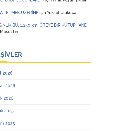
 EFENDİ ÇOCUKLARDIK
için
ümit yaşar ışıkhan
AL ETMEK ÜZERİNE
için
Yüksel Ulukoca
GINLIK BU, 1.250 km. ÖTEYE BİR KÜTÜPHANE
n
MesutTim
ŞIVLER
t 2026
at 2026
k 2026
lık 2025
ım 2025