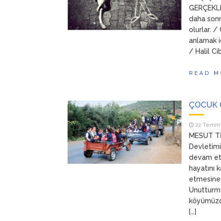
GERÇEKLEŞ
daha sonr
olurlar. /
anlamak i
/ Halil Ci
READ M
ÇOCUK 
22 Temm
MESUT TİM
Devletimi
devam ett
hayatını 
etmesine 
Unutturma
köyümüzdü
[…]