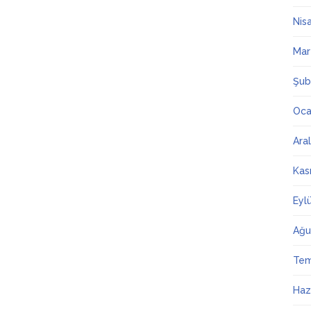
Nis
Mar
Şub
Oca
Ara
Kas
Eyl
Ağu
Te
Haz