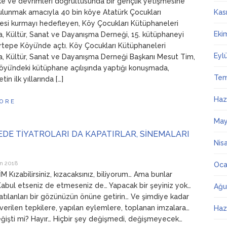
lke ve devrimleri doğrultusunda bir gençlik yetişmesine
ulunmak amacıyla 40 bin köye Atatürk Çocukları
Kas
si kurmayı hedefleyen, Köy Çocukları Kütüphaneleri
Eki
, Kültür, Sanat ve Dayanışma Derneği, 15. kütüphaneyi
Kırtepe Köyü’nde açtı. Köy Çocukları Kütüphaneleri
Eyl
, Kültür, Sanat ve Dayanışma Derneği Başkanı Mesut Tim,
öyü’ndeki kütüphane açılışında yaptığı konuşmada,
Te
in ilk yıllarında […]
Haz
ORE
May
EDE TİYATROLARI DA KAPATIRLAR, SİNEMALARI
Nis
n 2018
Oca
 Kızabilirsiniz, kızacaksınız, biliyorum… Ama bunlar
abul etseniz de etmeseniz de… Yapacak bir şeyiniz yok…
Ağu
 satılanları bir gözünüzün önüne getirin… Ve şimdiye kadar
n verilen tepkilere, yapılan eylemlere, toplanan imzalara…
Haz
eğişti mi? Hayır… Hiçbir şey değişmedi, değişmeyecek…