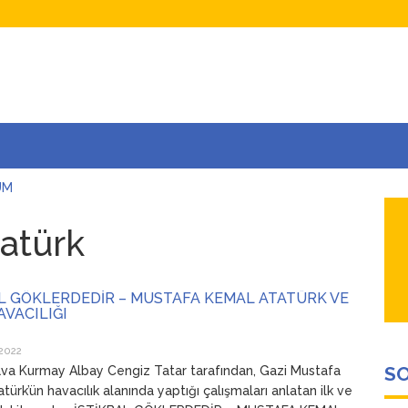
UM
AŞINA
AR
atürk
İÇEĞİM
ADAR ÇOK SEVİYORUM Kİ
AL GÖKLERDEDİR – MUSTAFA KEMAL ATATÜRK VE
VACILIĞI
2022
SO
va Kurmay Albay Cengiz Tatar tarafından, Gazi Mustafa
ürk’ün havacılık alanında yaptığı çalışmaları anlatan ilk ve