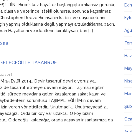
TİRİN… Birçok kez hayaller başlangıçta imkansız görünür,
Eki
a olası ve yeterince istekli olunursa, sonunda kaçınılmaz
 Christophen Reeve Bir insanın kalbini ve düşüncelerini
Eyl
çin yapmış olduklarına değil, yapmayı arzuladıklarına bakın.
Ağu
bran Hayallerini ve ideallerini bıraktıysan, bari […]
Te
ORE
Haz
GELECEĞİ İLE TASARRUF
May
uz 2018
 15 Eylül 2014… Devir tasarruf devri diyoruz ya…
Nis
z de tasarruf etmeye devam ediyor… Taşımalı eğitim
Mar
iği sürece meydana gelen kazalardan sakat kalan ve
kaybedenlerin sorumlusu TAŞIMALI EĞİTİM’in devam
Şub
izin veren yöneticilerdir… Unutmadık… Unutmayacağız…
yacağız… Orda bir köy var uzakta… O köy bizim
Oca
r… Gideceğiz, kalacağız, orada yaşayan insanlarımıza da
Ara