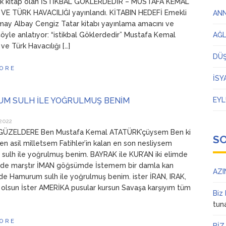
ak kitap olan İSTİKBAL GÖKLERDEDİR – MUSTAFA KEMAL
VE TÜRK HAVACILIĞI yayınlandı. KİTABIN HEDEFİ Emekli
AN
ay Albay Cengiz Tatar kitabı yayınlama amacını ve
şöyle anlatıyor: “istikbal Göklerdedir” Mustafa Kemal
AĞ
e Türk Havacılığı […]
DÜ
ORE
İSY
M SULH İLE YOĞRULMUŞ BENİM
EYL
2022
ÜZELDERE Ben Mustafa Kemal ATATÜRK’çüysem Ben ki
S
en asil milletsem Fatihler’in kalan en son nesliysem
ulh ile yoğrulmuş benim. BAYRAK ile KUR’AN iki elimde
imde marştır İMAN göğsümde İstemem bir damla kan
AZI
e Hamurum sulh ile yoğrulmuş benim. ister İRAN, IRAK,
lsun İster AMERİKA pusular kursun Savaşa karşıyım tüm
Biz
tun
ORE