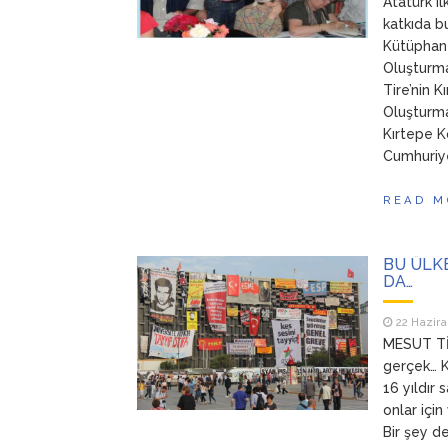
Atatürk i
katkıda b
Kütüphane
Oluşturma
Tire’nin 
Oluşturma
Kırtepe K
Cumhuriyet
READ M
BU ÜLK
DA…
22 Hazira
MESUT TİM
gerçek… K
16 yıldır
onlar içi
Bir şey d