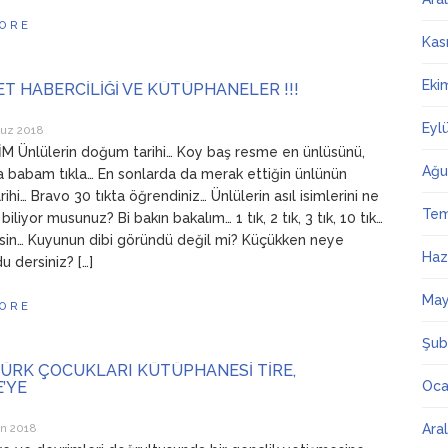
ORE
Kas
Eki
T HABERCİLİĞİ VE KÜTÜPHANELER !!!
Eyl
uz 2018
 Ünlülerin doğum tarihi… Koy baş resme en ünlüsünü,
Ağu
la babam tıkla… En sonlarda da merak ettiğin ünlünün
hi… Bravo 30 tıkta öğrendiniz… Ünlülerin asıl isimlerini ne
Te
iliyor musunuz? Bi bakın bakalım… 1 tık, 2 tık, 3 tık, 10 tık…
sin… Kuyunun dibi göründü değil mi? Küçükken neye
Haz
u dersiniz? […]
May
ORE
Şub
TÜRK ÇOCUKLARI KÜTÜPHANESİ TİRE,
’YE
Oca
an 2018
Ara