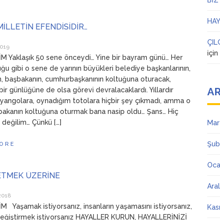
BİZ
HAY
İLLETİN EFENDİSİDİR…
ÇIL
2019
içi
 Yaklaşık 50 sene önceydi… Yine bir bayram günü… Her
ğu gibi o sene de yarının büyükleri belediye başkanlarının,
n, başbakanın, cumhurbaşkanının koltuğuna oturacak,
AR
bir günlüğüne de olsa görevi devralacaklardı. Yıllardır
iyangolara, oynadığım totolara hiçbir şey çıkmadı, amma o
akanın koltuğuna oturmak bana nasip oldu… Şans… Hiç
 değilim… Çünkü […]
Mar
Şub
ORE
Oca
ETMEK ÜZERİNE
Ara
2018
 Yaşamak istiyorsanız, insanların yaşamasını istiyorsanız,
Kas
eğiştirmek istiyorsanız HAYALLER KURUN, HAYALLERİNİZİ