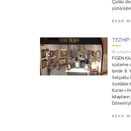
Çünkü değ
yürüyüşle
READ M
TEZHİP
14 Hazira
FİGEN KAJ
süsleme a
biridir. 
Selçuklu 
özellikle
Kur’an-ı K
kitapları
Dönemi’yl
READ M