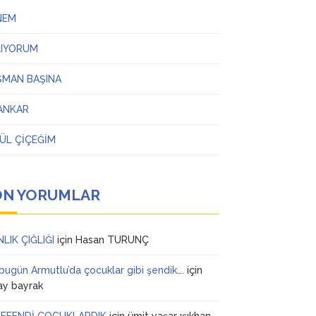
NEM
LIYORUM
ŞMAN BAŞINA
ANKAR
ÜL ÇİÇEĞİM
ON YORUMLAR
NLIK ÇIĞLIĞI
için
Hasan TURUNÇ
 bugün Armutlu’da çocuklar gibi şendik….
için
ay bayrak