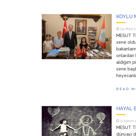
KÖYLÜ M
29 Mart 
MESUT TİM
sene oldu
bakanları
onlardan 
aldığım p
sene başb
heyecanlı
READ M
HAYAL 
9 Kasım 
MESUT TİM
dünyayı d