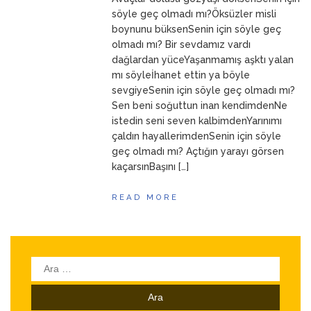
ANNEM
23 Mart 2026
söyle geç olmadı mı?Öksüzler misli
boynunu büksenSenin için söyle geç
olmadı mı? Bir sevdamız vardı
dağlardan yüceYaşanmamış aşktı yalan
mı söyleİhanet ettin ya böyle
sevgiyeSenin için söyle geç olmadı mı?
Sen beni soğuttun inan kendimdenNe
istedin seni seven kalbimdenYarınımı
çaldın hayallerimdenSenin için söyle
geç olmadı mı? Açtığın yarayı görsen
kaçarsınBaşını […]
READ MORE
Arama: