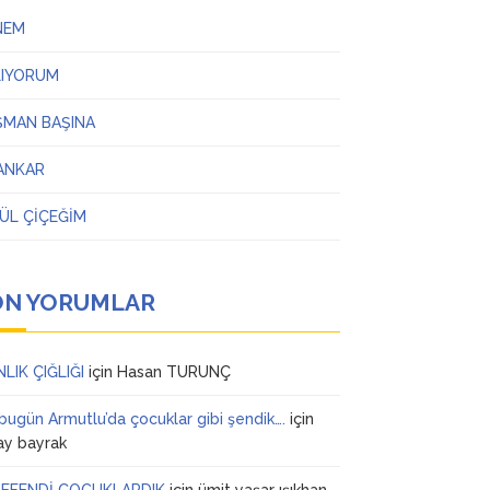
NEM
LIYORUM
ŞMAN BAŞINA
ANKAR
ÜL ÇİÇEĞİM
ON YORUMLAR
NLIK ÇIĞLIĞI
için
Hasan TURUNÇ
 bugün Armutlu’da çocuklar gibi şendik….
için
ay bayrak