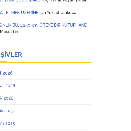
 EFENDİ ÇOCUKLARDIK
için
ümit yaşar ışıkhan
AL ETMEK ÜZERİNE
için
Yüksel Ulukoca
GINLIK BU, 1.250 km. ÖTEYE BİR KÜTÜPHANE
n
MesutTim
ŞIVLER
t 2026
at 2026
k 2026
lık 2025
ım 2025