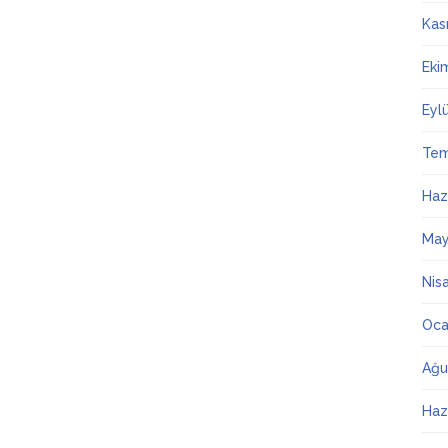
Kas
Eki
Eyl
Te
Haz
May
Nis
Oca
Ağu
Haz