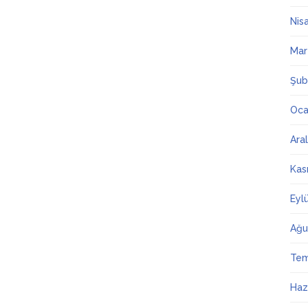
Nis
Mar
Şub
Oca
Ara
Kas
Eyl
Ağu
Te
Haz