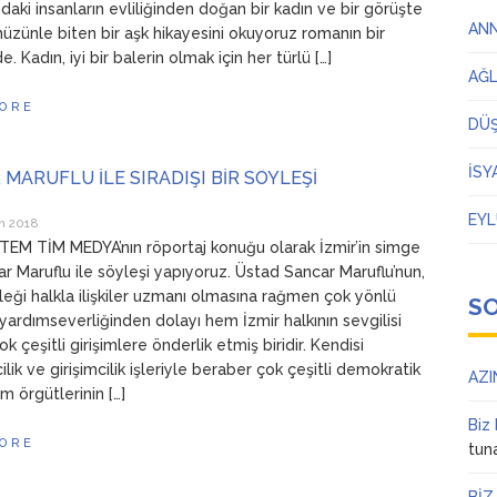
ndaki insanların evliliğinden doğan bir kadın ve bir görüşte
AN
hüzünle biten bir aşk hikayesini okuyoruz romanın bir
 Kadın, iyi bir balerin olmak için her türlü […]
AĞ
ORE
DÜ
İSY
MARUFLU İLE SIRADIŞI BİR SÖYLEŞİ
EYL
n 2018
EM TİM MEDYA’nın röportaj konuğu olarak İzmir’in simge
ar Maruflu ile söyleşi yapıyoruz. Üstad Sancar Maruflu’nun,
eği halkla ilişkiler uzmanı olmasına rağmen çok yönlü
S
e yardımseverliğinden dolayı hem İzmir halkının sevgilisi
 çeşitli girişimlere önderlik etmiş biridir. Kendisi
lik ve girişimcilik işleriyle beraber çok çeşitli demokratik
AZI
um örgütlerinin […]
Biz
ORE
tun