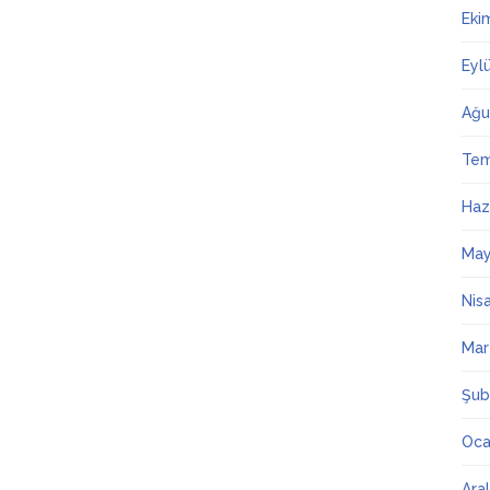
Eki
Eyl
Ağu
Te
Haz
May
Nis
Mar
Şub
Oca
Ara