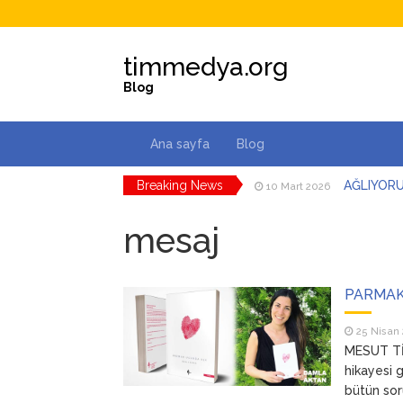
timmedya.org
Blog
Ana sayfa
Blog
Breaking News
AĞLIYOR
10 Mart 2026
DÜŞMAN B
3 Mart 2026
İSYANK
18 Şubat 2026
mesaj
EYLÜL Ç
14 Şubat 2026
SENİ O K
3 Şubat 2026
ANNEM
23 Mart 2026
PARMAK
25 Nisan
MESUT Tİ
hikayesi 
bütün sor