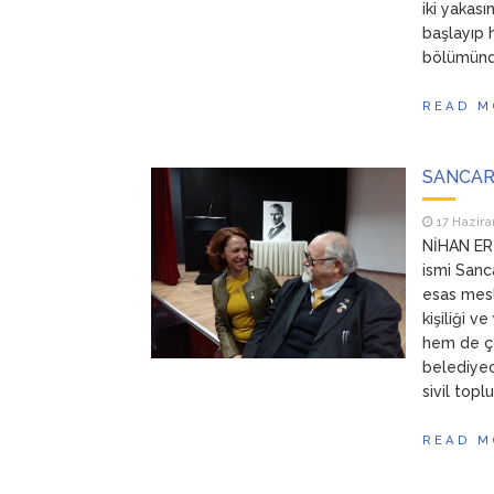
iki yakası
başlayıp 
bölümünde.
READ M
SANCAR 
17 Hazira
NİHAN ERT
ismi Sanc
esas mesl
kişiliği v
hem de çok
belediyeci
sivil topl
READ M