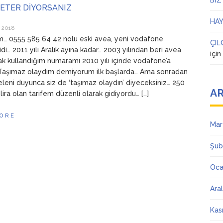
BİZ
YETER DİYORSANIZ
HAY
 2018
… 0555 585 64 42 nolu eski avea, yeni vodafone
ÇIL
di… 2011 yılı Aralık ayına kadar… 2003 yılından beri avea
içi
rak kullandığım numaramı 2010 yılı içinde vodafone’a
 Taşımaz olaydım demiyorum ilk başlarda… Ama sonradan
leni duyunca siz de ‘taşımaz olaydın’ diyeceksiniz… 250
AR
lira olan tarifem düzenli olarak gidiyordu… […]
ORE
Mar
Şub
Oca
Ara
Kas