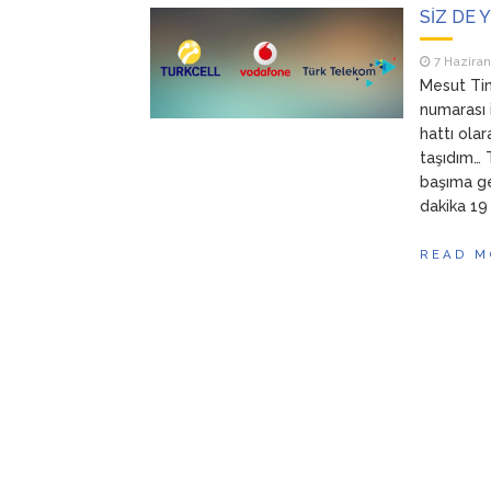
SİZ DE 
7 Haziran
Mesut Tim
numarası i
hattı ola
taşıdım…
başıma ge
dakika 19 
READ M