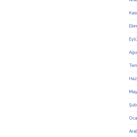
Kas
Eki
Eyl
Ağu
Te
Haz
May
Şub
Oca
Ara