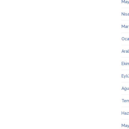
May
Nis
Mar
Oca
Ara
Eki
Eyl
Ağu
Te
Haz
May