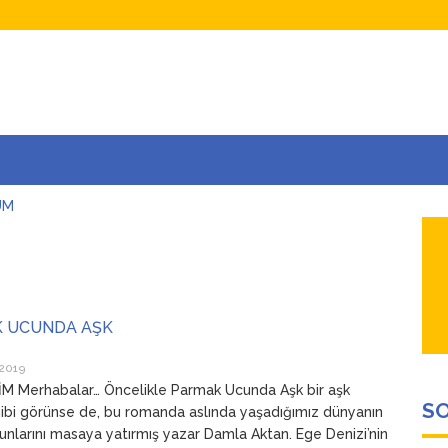
UM
AŞINA
AR
İÇEĞİM
ADAR ÇOK SEVİYORUM Kİ
 UCUNDA AŞK
 2019
M Merhabalar… Öncelikle Parmak Ucunda Aşk bir aşk
SO
gibi görünse de, bu romanda aslında yaşadığımız dünyanın
unlarını masaya yatırmış yazar Damla Aktan. Ege Denizi’nin