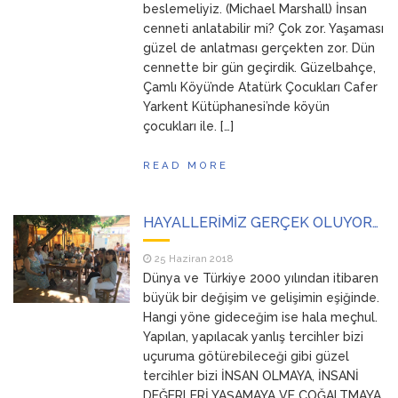
beslemeliyiz. (Michael Marshall) İnsan
cenneti anlatabilir mi? Çok zor. Yaşaması
güzel de anlatması gerçekten zor. Dün
cennette bir gün geçirdik. Güzelbahçe,
Çamlı Köyü’nde Atatürk Çocukları Cafer
Yarkent Kütüphanesi’nde köyün
çocukları ile. […]
READ MORE
HAYALLERİMİZ GERÇEK OLUYOR…
25 Haziran 2018
Dünya ve Türkiye 2000 yılından itibaren
büyük bir değişim ve gelişimin eşiğinde.
Hangi yöne gideceğim ise hala meçhul.
Yapılan, yapılacak yanlış tercihler bizi
uçuruma götürebileceği gibi güzel
tercihler bizi İNSAN OLMAYA, İNSANİ
DEĞERLERİ YAŞAMAYA VE ÇOĞALTMAYA