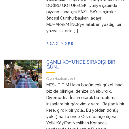
DOĞRU GÖTÜRECEK. Dünya çapında
piyano sanatçısı FAZIL SAY, seçimler
öncesi Cumhurbaşkanı adayı
MUHARREM İNCE’ye hitaben yazdığı bir
yazıyı sizlerle […]
READ MORE
ÇAMLI KÖYÜ’NDE SIRADIŞI BİR
GÜN…
23 Haziran 2018
MESUT TİM Hava bugün çok güzel, hadi
biz de pikniğe, denize diyebilirdik…
Diyemedik… İnsan olarak bu topluma,
insanlara bir görevimiz vardı. Başladık bir
kere, girdik bir yola… Bu yoldan dönüş
yok. 3 hafta önce Güzelbahçe ilçesi,
Yelki Köyü’ne Neslihan Konacaklı