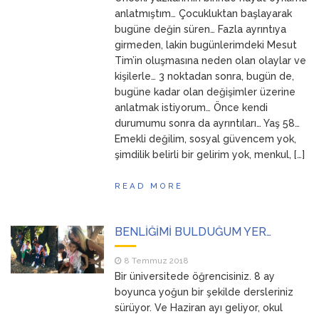
anlatmıştım… Çocukluktan başlayarak
bugüne değin süren… Fazla ayrıntıya
girmeden, lakin bugünlerimdeki Mesut
Tim’in oluşmasına neden olan olaylar ve
kişilerle… 3 noktadan sonra, bugün de,
bugüne kadar olan değişimler üzerine
anlatmak istiyorum… Önce kendi
durumumu sonra da ayrıntıları… Yaş 58…
Emekli değilim, sosyal güvencem yok,
şimdilik belirli bir gelirim yok, menkul, […]
READ MORE
BENLİĞİMİ BULDUĞUM YER…
8 Temmuz 2018
Bir üniversitede öğrencisiniz. 8 ay
boyunca yoğun bir şekilde dersleriniz
sürüyor. Ve Haziran ayı geliyor, okul