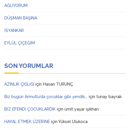
AĞLIYORUM
DÜŞMAN BAŞINA
İSYANKAR
EYLÜL ÇİÇEĞİM
SON YORUMLAR
AZINLIK ÇIĞLIĞI
için
Hasan TURUNÇ
Biz bugün Armutlu’da çocuklar gibi şendik….
için
tunay bayrak
BİZ EFENDİ ÇOCUKLARDIK
için
ümit yaşar ışıkhan
HAYAL ETMEK ÜZERİNE
için
Yüksel Ulukoca