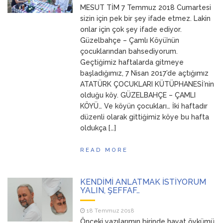
MESUT TİM 7 Temmuz 2018 Cumartesi
ANNEM
23 Mart 2026
sizin için pek bir şey ifade etmez. Lakin
onlar için çok şey ifade ediyor.
Güzelbahçe – Çamlı Köyü’nün
çocuklarından bahsediyorum.
Geçtiğimiz haftalarda gitmeye
başladığımız, 7 Nisan 2017’de açtığımız
ATATÜRK ÇOCUKLARI KÜTÜPHANESİ’nin
olduğu köy. GÜZELBAHÇE – ÇAMLI
KÖYÜ… Ve köyün çocukları… İki haftadır
düzenli olarak gittiğimiz köye bu hafta
oldukça […]
READ MORE
KENDİMİ ANLATMAK İSTİYORUM
YALIN, ŞEFFAF…
18 Temmuz 2018
Önceki yazılarımın birinde hayat öykümü