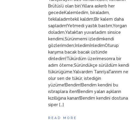
ANNEM
23 Mart 2026
Brütüs’ü olan biri.Yıllara askıntı her
gecedeKalemledim, biraladım,
tekilaladımtekil kaldım;Bir kalem daha
sapladım!Yetmedi yastık bastım,Yorgan
doladım,Yataktan yuvarladım sinsice
kendimi,Sürünmemi izledimkendi
gözlerimden;İnledimİnledimOturup
karşıma bacak bacak üstünde
dinledim!Tükürdüm üzerimesonra bir
adım öteme;Süründükçe sürüldüm kendi
tükürüğüme.Yalvardım Tanrı’yaTanrım ne
olur sen de tükür, istediğin
yüzüme!Bendim!Bendim kendini bu
ıstıraplara iten!Bendim yalan aşkların
kızıllığına kanan!Bendim kendini dostuna
siper […]
READ MORE