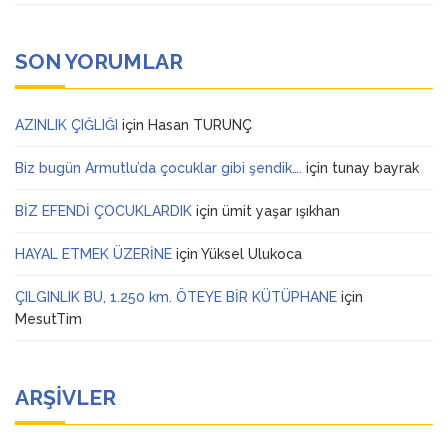
SON YORUMLAR
AZINLIK ÇIĞLIĞI
için
Hasan TURUNÇ
Biz bugün Armutlu’da çocuklar gibi şendik….
için
tunay bayrak
BİZ EFENDİ ÇOCUKLARDIK
için
ümit yaşar ışıkhan
HAYAL ETMEK ÜZERİNE
için
Yüksel Ulukoca
ÇILGINLIK BU, 1.250 km. ÖTEYE BİR KÜTÜPHANE
için
MesutTim
ARŞIVLER