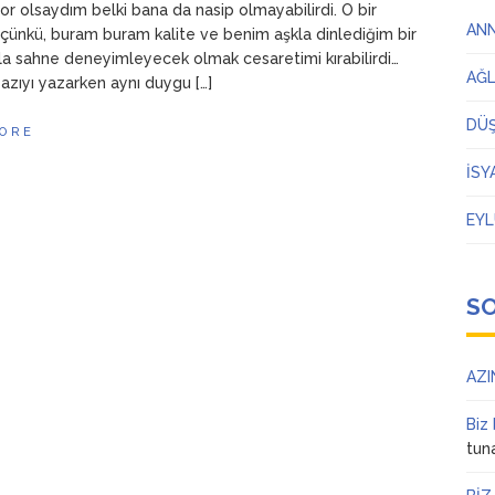
yor olsaydım belki bana da nasip olmayabilirdi. O bir
AN
çünkü, buram buram kalite ve benim aşkla dinlediğim bir
a sahne deneyimleyecek olmak cesaretimi kırabilirdi…
AĞ
azıyı yazarken aynı duygu […]
DÜ
ORE
İSY
EYL
S
AZI
Biz
tun