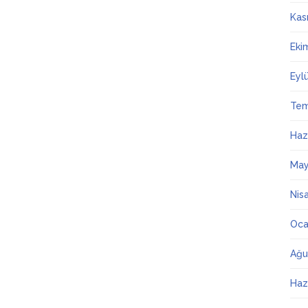
Kas
Eki
Eyl
Te
Haz
May
Nis
Oca
Ağu
Haz