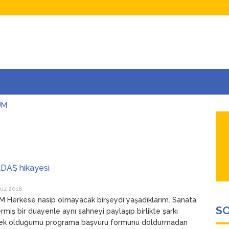
UM
AŞINA
AR
İÇEĞİM
ADAR ÇOK SEVİYORUM Kİ
DAŞ hikayesi
uz 2018
 Herkese nasip olmayacak birşeydi yaşadıklarım. Sanata
SO
vermiş bir duayenle aynı sahneyi paylaşıp birlikte şarkı
ek olduğumu programa başvuru formunu doldurmadan