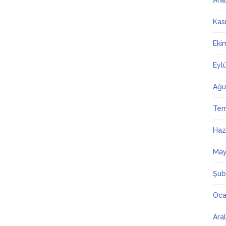
Ara
Kas
Eki
Eyl
Ağu
Te
Haz
May
Şub
Oca
Ara