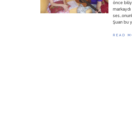
önce bili
markaydı 
ses…onunl
Şuan bu y
READ M