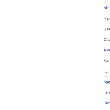
Nis
Mar
Şub
Oca
Ara
Kas
Eyl
Ağu
Te
Haz