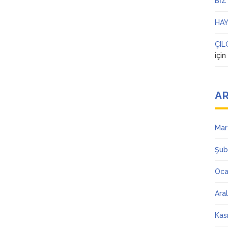
BİZ
HAY
ÇIL
içi
AR
Mar
Şub
Oca
Ara
Kas