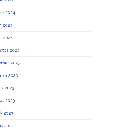
lık 2024
ım 2024
m 2024
ül 2024
stos 2024
mmuz 2023
iran 2023
ıs 2023
at 2023
k 2023
lık 2022