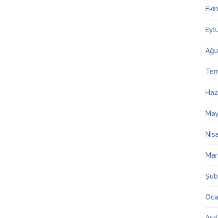
Eki
Eyl
Ağu
Te
Haz
May
Nis
Mar
Şub
Oca