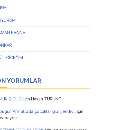
NEM
LIYORUM
ŞMAN BAŞINA
ANKAR
ÜL ÇİÇEĞİM
ON YORUMLAR
NLIK ÇIĞLIĞI
için
Hasan TURUNÇ
 bugün Armutlu’da çocuklar gibi şendik….
için
ay bayrak