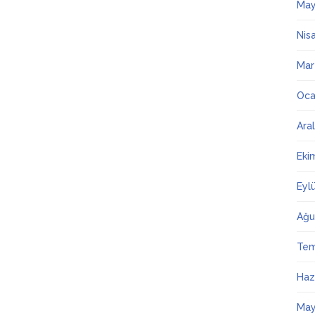
May
Nis
Mar
Oca
Ara
Eki
Eyl
Ağu
Te
Haz
May