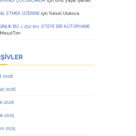
 EFENDİ ÇOCUKLARDIK
için
ümit yaşar ışıkhan
AL ETMEK ÜZERİNE
için
Yüksel Ulukoca
GINLIK BU, 1.250 km. ÖTEYE BİR KÜTÜPHANE
n
MesutTim
ŞIVLER
t 2026
at 2026
k 2026
lık 2025
ım 2025