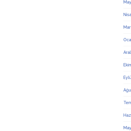
May
Nis
Mar
Oca
Ara
Eki
Eyl
Ağu
Te
Haz
May