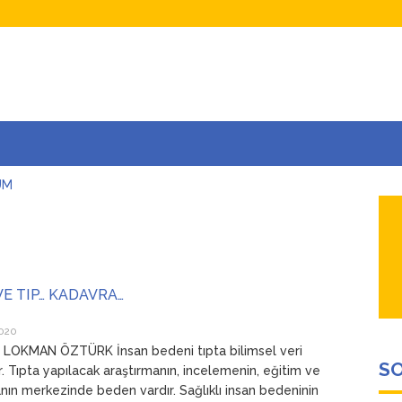
UM
AŞINA
AR
İÇEĞİM
ADAR ÇOK SEVİYORUM Kİ
E TIP… KADAVRA…
2020
 LOKMAN ÖZTÜRK İnsan bedeni tıpta bilimsel veri
SO
r. Tıpta yapılacak araştırmanın, incelemenin, eğitim ve
ın merkezinde beden vardır. Sağlıklı insan bedeninin