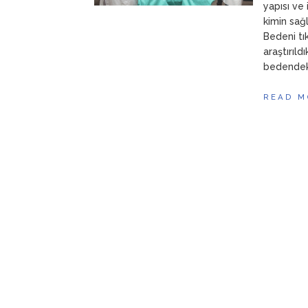
yapısı ve 
kimin sağl
Bedeni tık
araştırıld
bedendeki
READ M