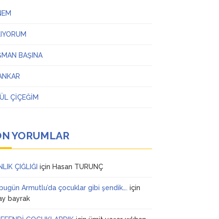
NEM
LIYORUM
ŞMAN BAŞINA
ANKAR
ÜL ÇİÇEĞİM
ON YORUMLAR
NLIK ÇIĞLIĞI
için
Hasan TURUNÇ
 bugün Armutlu’da çocuklar gibi şendik….
için
ay bayrak