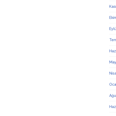
Kas
Eki
Eyl
Te
Haz
May
Nis
Oca
Ağu
Haz