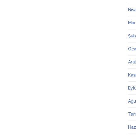
Nis
Mar
Şub
Oca
Ara
Kas
Eyl
Ağu
Te
Haz