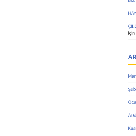
BİZ
HAY
ÇIL
içi
AR
Mar
Şub
Oca
Ara
Kas