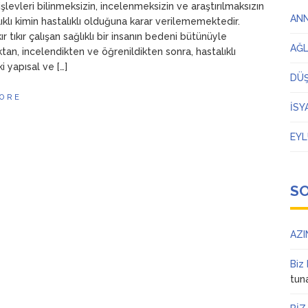
işlevleri bilinmeksizin, incelenmeksizin ve araştırılmaksızın
AN
ıklı kimin hastalıklı olduğuna karar verilememektedir.
ır tıkır çalışan sağlıklı bir insanın bedeni bütünüyle
AĞ
ıktan, incelendikten ve öğrenildikten sonra, hastalıklı
 yapısal ve […]
DÜ
ORE
İSY
EYL
S
AZI
Biz
tun