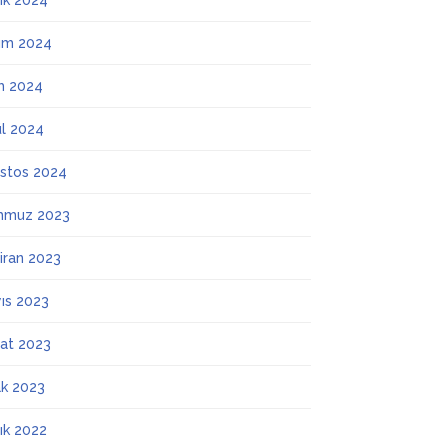
lık 2024
ım 2024
m 2024
ül 2024
stos 2024
mmuz 2023
iran 2023
ıs 2023
at 2023
k 2023
lık 2022