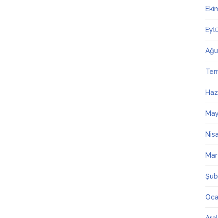
Eki
Eyl
Ağu
Te
Haz
May
Nis
Mar
Şub
Oca