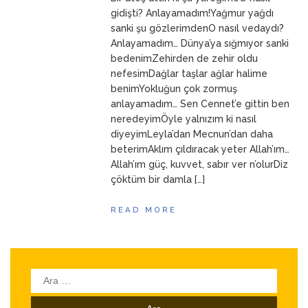
ANNEM
23 Mart 2026
gidişti? Anlayamadım!Yağmur yağdı
sanki şu gözlerimdenO nasıl vedaydı?
Anlayamadım… Dünya’ya sığmıyor sanki
bedenimZehirden de zehir oldu
nefesimDağlar taşlar ağlar halime
benimYokluğun çok zormuş
anlayamadım… Sen Cennet’e gittin ben
neredeyimÖyle yalnızım ki nasıl
diyeyimLeyla’dan Mecnun’dan daha
beterimAklım çıldıracak yeter Allah’ım…
Allah’ım güç, kuvvet, sabır ver n’olurDiz
çöktüm bir damla […]
READ MORE
Arama: