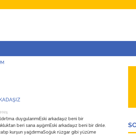
UM
AŞINA
AR
İÇEĞİM
ADAR ÇOK SEVİYORUM Kİ
RKADAŞIZ
 2025
ıldırtma duygularımıEski arkadaşız beni bir
SO
kluktan beri sana aşığımEski arkadaşız beni bir dinle.
 çatıp kurşun yağdırmaSoğuk rüzgar gibi yüzüme