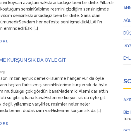
ini koysan avuçlarımaEski arkadaşız beni bir dinle. Yıllardır
AN
koştuğum sensinKalbime resmini çizdiğim sensinİçimde
vılcım sensinEski arkadaşız beni bir dinle. Sana olan
AĞ
lümünedirSevdam her nefeste seni içmektirALLAH’ın
an emrindedirEski […]
DÜ
ORE
İSY
EYL
ME KURŞUN SIK DA ÖYLE GİT
025
 son imzan ayrılık demekHislerime hançer vur da öyle
S
arın taştan farksızmış seninHislerime kurşun sık da öyle
em mutluluğu çok gördün banaMadem ki Alemi dar ettin
ti su gibi iç kana kanaHislerime kurşun sık da öyle git.
AZI
 değil yıllarımız varŞiirler, resimler neler neler
nda benim dudak izim varHislerime kurşun sık da […]
Biz
tun
ORE