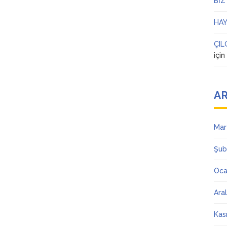
BİZ
HAY
ÇIL
içi
AR
Mar
Şub
Oca
Ara
Kas