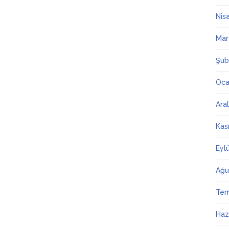
Nis
Mar
Şub
Oca
Ara
Kas
Eyl
Ağu
Te
Haz