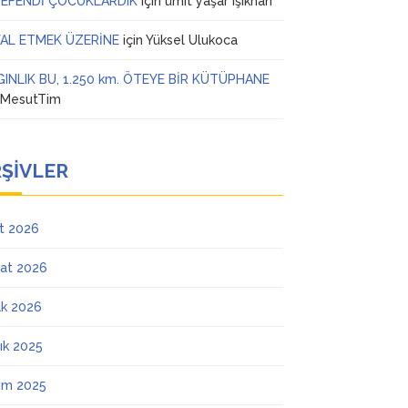
 EFENDİ ÇOCUKLARDIK
için
ümit yaşar ışıkhan
AL ETMEK ÜZERİNE
için
Yüksel Ulukoca
GINLIK BU, 1.250 km. ÖTEYE BİR KÜTÜPHANE
n
MesutTim
ŞIVLER
t 2026
at 2026
k 2026
lık 2025
ım 2025