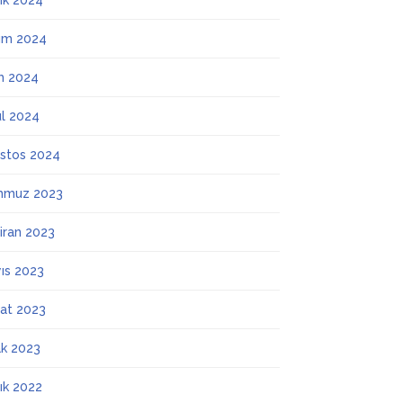
lık 2024
ım 2024
m 2024
ül 2024
stos 2024
mmuz 2023
iran 2023
ıs 2023
at 2023
k 2023
lık 2022