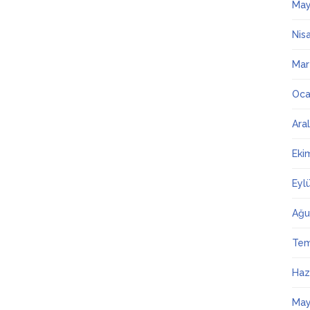
May
Nis
Mar
Oca
Ara
Eki
Eyl
Ağu
Te
Haz
May