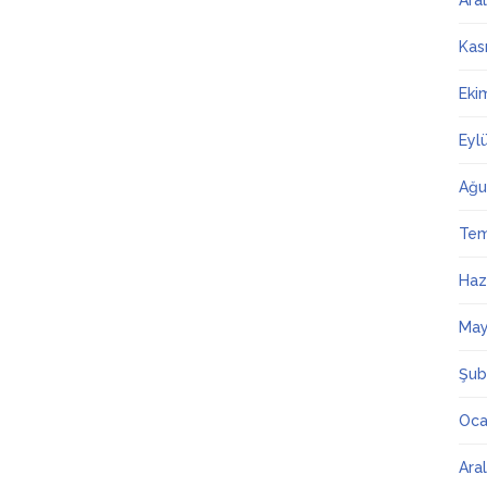
Ara
Kas
Eki
Eyl
Ağu
Te
Haz
May
Şub
Oca
Ara