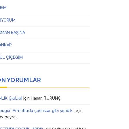
NEM
LIYORUM
ŞMAN BAŞINA
ANKAR
ÜL ÇİÇEĞİM
ON YORUMLAR
NLIK ÇIĞLIĞI
için
Hasan TURUNÇ
 bugün Armutlu’da çocuklar gibi şendik….
için
ay bayrak