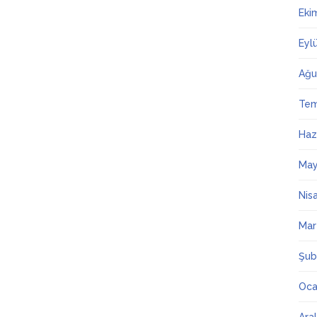
Eki
Eyl
Ağu
Te
Haz
May
Nis
Mar
Şub
Oca