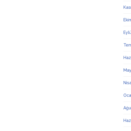
Kas
Eki
Eyl
Te
Haz
May
Nis
Oca
Ağu
Haz