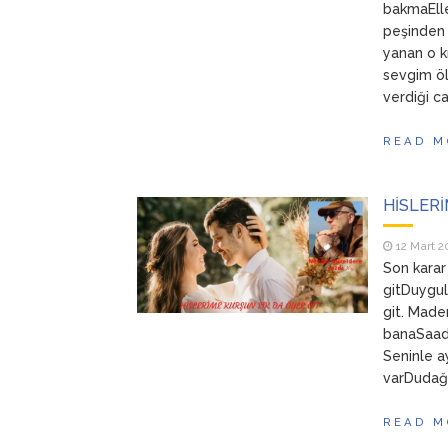
bakmaEller
peşinden 
yanan o kı
sevgim ö
verdiği c
READ M
HİSLERİ
12 Mart 2
Son karar
gitDuygul
git. Mad
banaSaade
Seninle ay
varDudağı
READ M