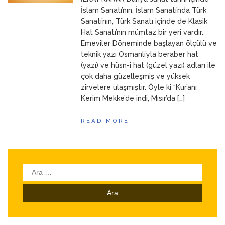
ANNEM
23 Mart 2026
İslam Sanatı’nın, İslam Sanatı’nda Türk
Sanatı’nın, Türk Sanatı içinde de Klasik
Hat Sanatı’nın mümtaz bir yeri vardır.
Emeviler Döneminde başlayan ölçülü ve
teknik yazı Osmanlı’yla beraber hat
(yazı) ve hüsn-i hat (güzel yazı) adları ile
çok daha güzelleşmiş ve yüksek
zirvelere ulaşmıştır. Öyle ki “Kur’anı
Kerim Mekke’de indi, Mısır’da […]
READ MORE
Arama: